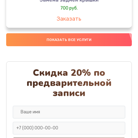
700 руб.
Заказать
Комплексная чистка
ПОКАЗАТЬ ВСЕ УСЛУГИ
900 руб.
Заказать
Замена стекла
Скидка 20% по
1100 руб.
предварительной
Заказать
записи
Ремонт камеры
600 руб.
Заказать
Замена разъема питания