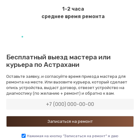
1600 руб.
1-2 часа
Заказать
среднее время ремонта
Замена USB порта
1060 руб.
Заказать
Бесплатный выезд мастера или
курьера по Астрахани
Замена материнской платы
1330 руб.
Оставьте заявку, и согласуйте время приезда мастера для
ремонта на месте. Или вызовите курьера, который сделает
Заказать
опись устройства, выдаст договор, отвезет устройство на
диагностику (по желанию + ремонт) и обратно к вам.
Замена Wi-Fi
500 руб.
Заказать
Ремонт цепи питания
Нажимая на кнопку "Записаться на ремонт" я даю