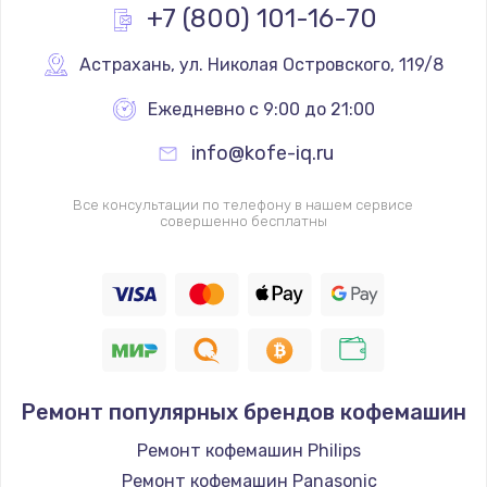
+7 (800) 101-16-70
Заказать
Астрахань
,
 ул. Николая Островского, 119/8
Замена звуковой карты
Ежедневно с 9:00 до 21:00
1100 руб.
info@kofe-iq.ru
Заказать
Все консультации по телефону в нашем сервисе
Замена микрофона
совершенно бесплатны
1050 руб.
Заказать
Замена оперативной памяти
890 руб.
Заказать
Ремонт популярных брендов кофемашин
Ремонт кофемашин Philips
Замена системы охлаждения
Ремонт кофемашин Panasonic
1500 руб.