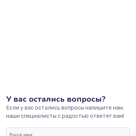
1330 руб.
Заказать
Замена контроллера питания
1490 руб.
Заказать
Замена южного моста
2600 руб.
Заказать
Чистка от пыли
У вас остались вопросы?
990 руб.
Если у вас остались вопросы напишите нам,
Заказать
наши специалисты с радостью ответят вам!
Настройка ОС