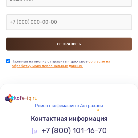
1090 руб.
Заказать
Ремонт подсветки
1200 руб.
Заказать
Настройка BIOS
Нажимая на кнопку отправить я даю свое
согласие на
обработку моих персональных данных.
930 руб.
Заказать
Замена SSD
kofe-iq.ru
990 руб.
Ремонт кофемашин в Астрахани
Заказать
Контактная информация
Восстановление данных
+7 (800) 101-16-70
990 руб.