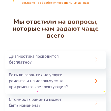
согласие на обработку персональных данных.
2200 руб.
Заказать
Мы ответили на вопросы,
Ремонт микрофона
которые нам задают чаще
500 руб.
всего
Заказать
Ремонт корпусных элементов
Диагностика проводится
800 руб.
бесплатно?
Заказать
Есть ли гарантия на услуги
Ремонт GPS-модуля
ремонта и на используемые
500 руб.
при ремонте комплектующие?
Заказать
Стоимость ремонта может
быть изменена?
Ремонт динамика