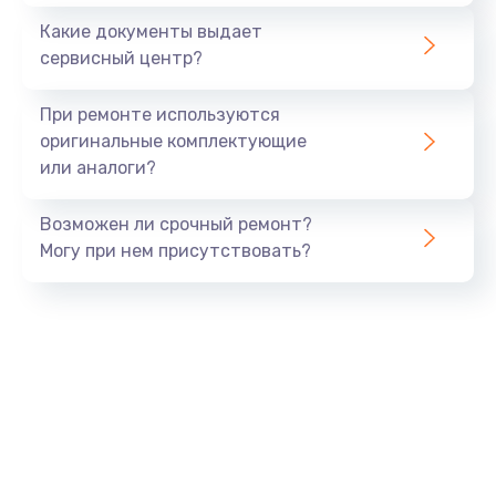
400 руб.
Какие документы выдает
Заказать
сервисный центр?
Замена дисплея
При ремонте используются
1200 руб.
оригинальные комплектующие
или аналоги?
Заказать
Возможен ли срочный ремонт?
Ремонт сим-лотка
Могу при нем присутствовать?
600 руб.
Заказать
Замена клавиатуры
1190 руб.
Заказать
Замена тачпада