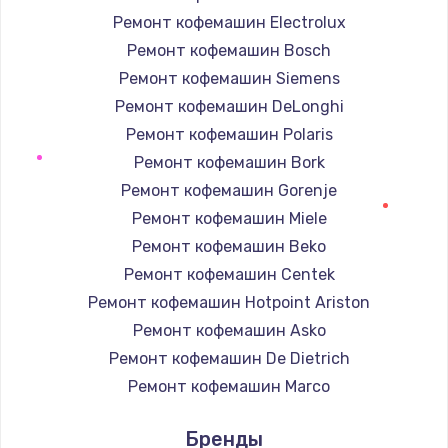
Ремонт кофемашин Electrolux
Заказать
Ремонт кофемашин Bosch
Замена термопасты
Ремонт кофемашин Siemens
995 руб.
Ремонт кофемашин DeLonghi
Ремонт кофемашин Polaris
Заказать
Ремонт кофемашин Bork
Замена шлейфа матрицы
Ремонт кофемашин Gorenje
960 руб.
Ремонт кофемашин Miele
Ремонт кофемашин Beko
Заказать
Ремонт кофемашин Centek
Замена экрана
Ремонт кофемашин Hotpoint Ariston
1145 руб.
Ремонт кофемашин Asko
Ремонт кофемашин De Dietrich
Заказать
Ремонт кофемашин Marco
Замена северного моста
Ремонт кофемашин Ascaso
Бренды
2600 руб.
Ремонт кофемашин Jura