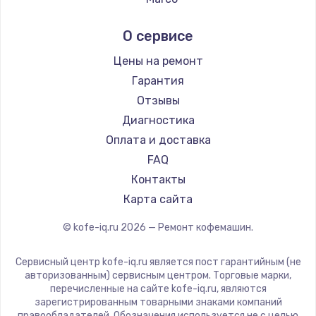
Заказать
Ремонт кофемашин Kyvol
Ascaso
О сервисе
Ремонт кофемашин RED solution
Jura
Замена жесткого диска
Ремонт кофемашин Bravilor Bonamat
Olympia
Цены на ремонт
750 руб.
Ремонт кофемашин Vard
Saeco
Гарантия
Заказать
Ремонт кофемашин Tuvio
La Cimbali
Отзывы
Ремонт кофемашин Carrera
WMF
Диагностика
Установка драйверов
Ремонт кофемашин Supra
Yamaguchi
Оплата и доставка
725 руб.
Nivona
FAQ
Заказать
Astoria
Контакты
JVC
Карта сайта
Замена вебкамеры
Ariston
1240 руб.
© kofe-iq.ru
2026
— Ремонт кофемашин.
Grundig
Заказать
ROCKET MOZZAFIATO
Сервисный центр kofe-iq.ru является пост гарантийным (не
Vivitek
авторизованным) сервисным центром. Торговые марки,
Ремонт петель крышки
перечисленные на сайте kofe-iq.ru, являются
Thomson
зарегистрированным товарными знаками компаний
990 руб.
Hisense
правообладателей. Обозначения используется не с целью