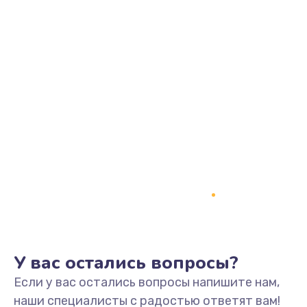
995 руб.
Заказать
Замена шлейфа матрицы
960 руб.
Заказать
Замена экрана
1145 руб.
Заказать
Замена северного моста
2600 руб.
У вас остались вопросы?
Заказать
Если у вас остались вопросы напишите нам,
наши специалисты с радостью ответят вам!
Замена видеочипа