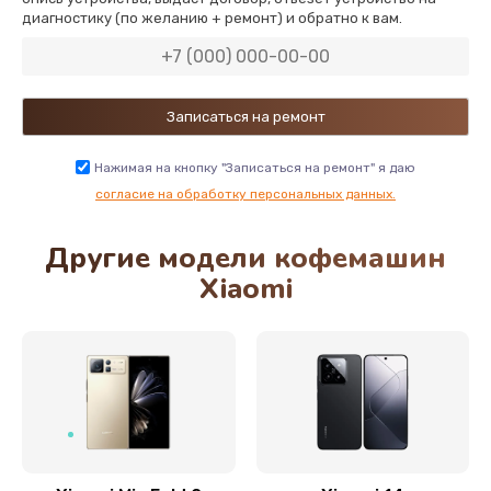
диагностику (по желанию + ремонт) и обратно к вам.
1330 руб.
Заказать
Замена Wi-Fi
500 руб.
Нажимая на кнопку "Записаться на ремонт" я даю
Заказать
согласие на обработку персональных данных.
Другие модели кофемашин
Ремонт цепи питания
Xiaomi
2200 руб.
Заказать
Ремонт микрофона
500 руб.
Заказать