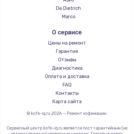
Ремонт кофемашин DELTA
De Dietrich
Ремонт кофемашин Tefal
Marco
Ремонт кофемашин Kyvol
Ascaso
О сервисе
Ремонт кофемашин RED solution
Jura
Ремонт кофемашин Bravilor Bonamat
Olympia
Цены на ремонт
Ремонт кофемашин Vard
Saeco
Гарантия
Ремонт кофемашин Tuvio
La Cimbali
Отзывы
Ремонт кофемашин Carrera
WMF
Диагностика
Ремонт кофемашин Supra
Yamaguchi
Оплата и доставка
Nivona
FAQ
Astoria
Контакты
JVC
Карта сайта
Ariston
© kofe-iq.ru
2026
— Ремонт кофемашин.
Grundig
ROCKET MOZZAFIATO
Сервисный центр kofe-iq.ru является пост гарантийным (не
Vivitek
авторизованным) сервисным центром. Торговые марки,