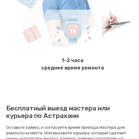
1000 руб.
Заказать
Замена кнопки включения
800 руб.
Заказать
1-2 часа
Замена камеры
среднее время ремонта
1600 руб.
Заказать
Замена USB порта
Бесплатный выезд мастера или
1060 руб.
курьера по Астрахани
Заказать
Оставьте заявку, и согласуйте время приезда мастера для
ремонта на месте. Или вызовите курьера, который сделает
Замена материнской платы
опись устройства, выдаст договор, отвезет устройство на