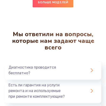
Заказать
БОЛЬШЕ МОДЕЛЕЙ
Настройка BIOS
930 руб.
Заказать
Мы ответили на вопросы,
которые нам задают чаще
Замена SSD
всего
990 руб.
Заказать
Диагностика проводится
Восстановление данных
бесплатно?
990 руб.
Заказать
Есть ли гарантия на услуги
ремонта и на используемые
при ремонте комплектующие?
Замена звуковой карты
1100 руб.