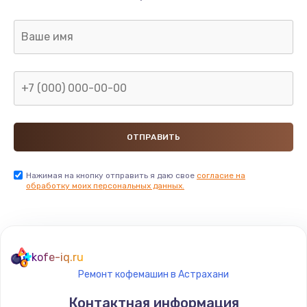
2745 руб.
Заказать
Ремонт разъема питания
745 руб.
Заказать
Замена видеокарты
1600 руб.
Нажимая на кнопку отправить я даю свое
согласие на
обработку моих персональных данных.
Заказать
Ремонт цепей питания
2500 руб.
kofe-iq.ru
Ремонт кофемашин в Астрахани
Заказать
Контактная информация