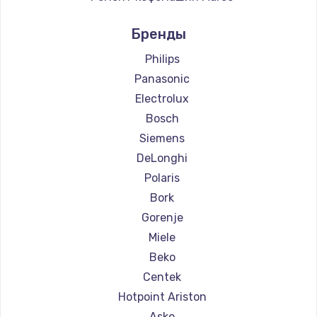
Ремонт кофемашин Ascaso
Бренды
Ремонт кофемашин Jura
Ремонт кофемашин Olympia
Philips
Ремонт кофемашин Saeco
Panasonic
Ремонт кофемашин La Cimbali
Electrolux
Ремонт кофемашин WMF
Bosch
Ремонт кофемашин Yamaguchi
Siemens
Ремонт кофемашин Nivona
DeLonghi
Ремонт кофемашин Astoria
Polaris
Ремонт кофемашин JVC
Bork
Ремонт кофемашин Ariston
Gorenje
Ремонт кофемашин Grundig
Miele
Ремонт кофемашин ROCKET MOZZAFIATO
Beko
Ремонт кофемашин Vivitek
Centek
Ремонт кофемашин Thomson
Hotpoint Ariston
Ремонт кофемашин Hisense
Asko