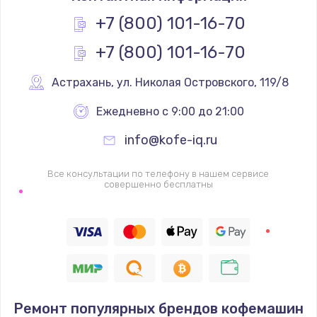
Замена жесткого диска
+7 (800) 101-16-70
750 руб.
+7 (800) 101-16-70
Заказать
Астрахань
,
 ул. Николая Островского, 119/8
Установка драйверов
725 руб.
Ежедневно с 9:00 до 21:00
Заказать
info@kofe-iq.ru
Замена вебкамеры
Все консультации по телефону в нашем сервисе
совершенно бесплатны
1240 руб.
Заказать
Ремонт петель крышки
990 руб.
Заказать
Ремонт популярных брендов кофемашин