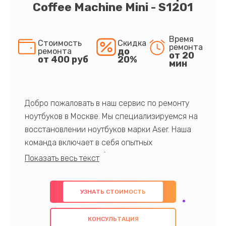
Coffee Machine Mini - S1201
Время
Стоимость
Скидка
ремонта
до
ремонта
от 20
от 400 руб
20%
мин
Добро пожаловать в наш сервис по ремонту
ноутбуков в Москве. Мы специализируемся на
восстановлении ноутбуков марки Aser. Наша
команда включает в себя опытных
профессионалов с обширными знаниями и
многолетним опытом в данной области. Мы
предлагаем быстрый и качественный ремонт с
УЗНАТЬ СТОИМОСТЬ
использованием оригинальных компонентов, а
также гарантируем качество всех
КОНСУЛЬТАЦИЯ
проведенных работ. Наша цель - предоставить