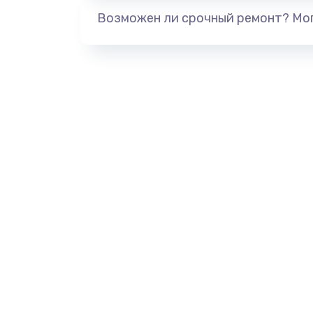
Возможен ли срочный ремонт? Мог
Замена микрофона
Замена оперативной памяти
Замена системы охлаждения
Замена термопасты
Замена шлейфа матрицы
Замена экрана
Замена северного моста