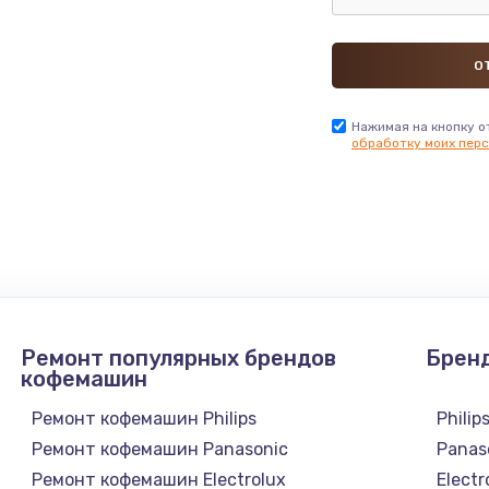
2745 руб.
Заказ
745 руб.
Заказ
1600 руб.
Нажимая на кнопку о
Заказ
обработку моих перс
2500 руб.
Заказ
750 руб.
Заказ
725 руб.
Заказ
Ремонт популярных брендов
Брен
кофемашин
1240 руб.
Заказ
Ремонт кофемашин Philips
Philip
990 руб.
Заказ
Ремонт кофемашин Panasonic
Panas
Ремонт кофемашин Electrolux
Electr