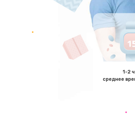
Ремонт корпусных элементов
Ремонт GPS-модуля
Ремонт динамика
Замена дисплея
1-2 
среднее вре
Ремонт сим-лотка
Замена клавиатуры
Замена тачпада
Замена контроллера питания