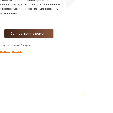
ите курьера, который сделает опись
 отвезет устройство на диагностику
ать
атно к вам.
ать
ать
ься на ремонт" я даю
альных данных.
ать
ать
ать
ать
ать