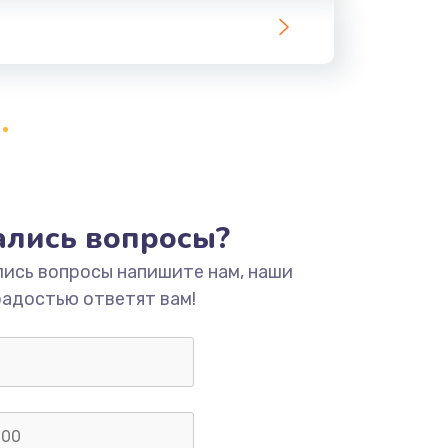
ать
ать
ать
ать
тались вопросы?
лись вопросы напишите нам, наши
ать
радостью ответят вам!
ать
ать