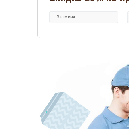
Ремонт мультиконтроллера
Замена кнопки включения
Замена камеры
Замена USB порта
Замена материнской платы
Замена Wi-Fi
Ремонт цепи питания
Ремонт микрофона