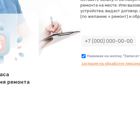
ремонта на месте. Или вызов
устройства, выдаст договор,
800 руб.
Заказ
(по желанию + ремонт) и обр
500 руб.
Заказ
400 руб.
Заказ
Нажимая на кнопку "Записат
согласие на обработку персон
1200 руб.
Заказ
часа
мя ремонта
600 руб.
Заказ
1190 руб.
Заказ
1330 руб.
Заказ
1490 руб.
Заказ