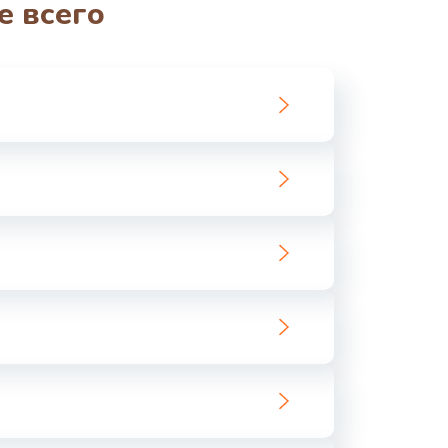
е всего
ать
ать
ать
ать
ать
ать
ать
ать