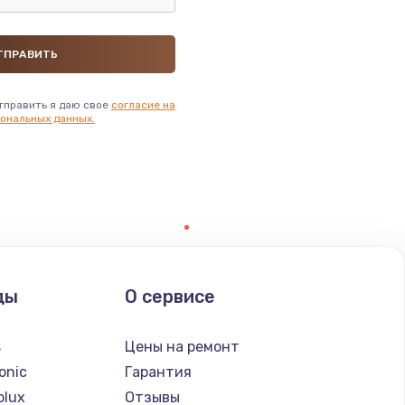
ать
ать
тправить я даю свое
согласие на
ать
ональных данных.
ать
ать
ать
ды
О сервисе
ать
s
Цены на ремонт
ать
onic
Гарантия
olux
Отзывы