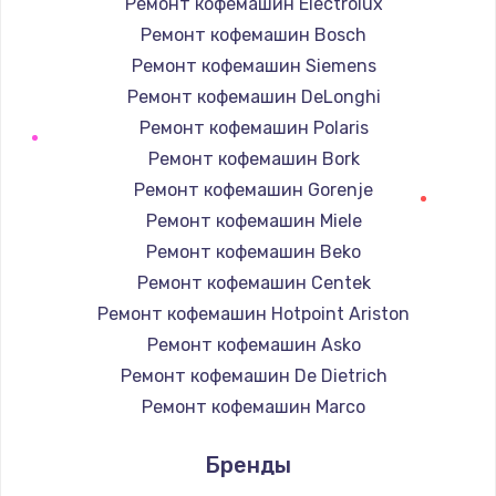
Ремонт кофемашин Electrolux
Заказать
Ремонт кофемашин Bosch
Замена термопасты
Ремонт кофемашин Siemens
995 руб.
Ремонт кофемашин DeLonghi
Ремонт кофемашин Polaris
Заказать
Ремонт кофемашин Bork
Замена шлейфа матрицы
Ремонт кофемашин Gorenje
960 руб.
Ремонт кофемашин Miele
Ремонт кофемашин Beko
Заказать
Ремонт кофемашин Centek
Замена экрана
Ремонт кофемашин Hotpoint Ariston
1145 руб.
Ремонт кофемашин Asko
Ремонт кофемашин De Dietrich
Заказать
Ремонт кофемашин Marco
Замена северного моста
Ремонт кофемашин Ascaso
Бренды
2600 руб.
Ремонт кофемашин Jura