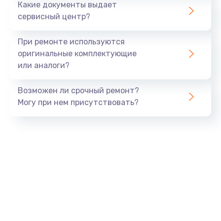
Какие документы выдает
Заказать
сервисный центр?
Замена дисплея
При ремонте используются
1200 руб.
оригинальные комплектующие
или аналоги?
Заказать
Возможен ли срочный ремонт?
Ремонт сим-лотка
Могу при нем присутствовать?
600 руб.
Заказать
Замена клавиатуры
1190 руб.
Заказать
Замена тачпада
1330 руб.