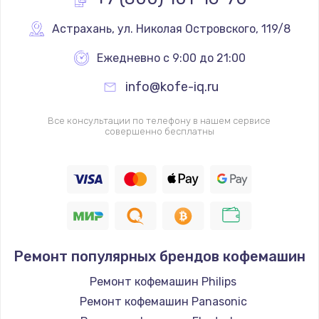
Заказать
Астрахань
,
 ул. Николая Островского, 119/8
Замена звуковой карты
Ежедневно с 9:00 до 21:00
1100 руб.
info@kofe-iq.ru
Заказать
Все консультации по телефону в нашем сервисе
Замена микрофона
совершенно бесплатны
1050 руб.
Заказать
Замена оперативной памяти
890 руб.
Заказать
Ремонт популярных брендов кофемашин
Ремонт кофемашин Philips
Замена системы охлаждения
Ремонт кофемашин Panasonic
1500 руб.