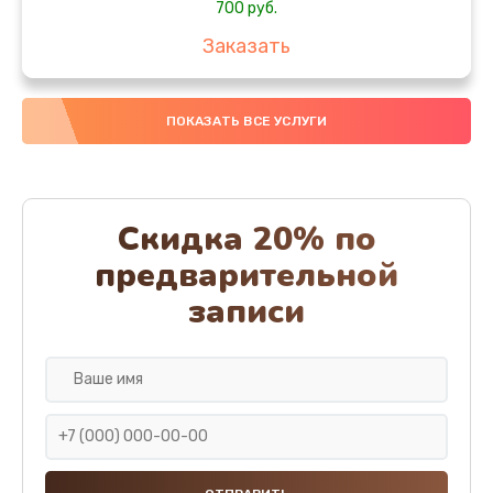
700 руб.
Заказать
Комплексная чистка
ПОКАЗАТЬ ВСЕ УСЛУГИ
900 руб.
Заказать
Замена стекла
Скидка 20% по
1100 руб.
предварительной
Заказать
записи
Ремонт камеры
600 руб.
Заказать
Замена разъема питания