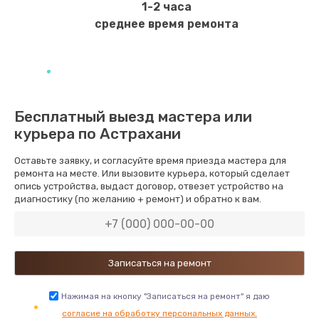
1-2 часа
Заказать
среднее время ремонта
Замена USB порта
1060 руб.
Заказать
Бесплатный выезд мастера или
курьера по Астрахани
Замена материнской платы
1330 руб.
Оставьте заявку, и согласуйте время приезда мастера для
ремонта на месте. Или вызовите курьера, который сделает
Заказать
опись устройства, выдаст договор, отвезет устройство на
диагностику (по желанию + ремонт) и обратно к вам.
Замена Wi-Fi
500 руб.
Заказать
Ремонт цепи питания
Нажимая на кнопку "Записаться на ремонт" я даю
согласие на обработку персональных данных.
2200 руб.