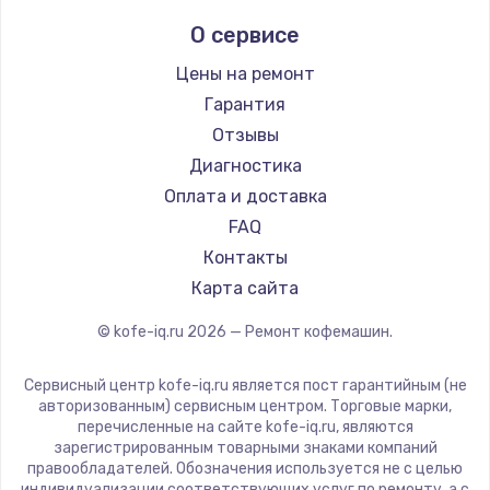
Заказать
Ремонт кофемашин Kyvol
Ascaso
О сервисе
Ремонт кофемашин RED solution
Jura
Замена жесткого диска
Ремонт кофемашин Bravilor Bonamat
Olympia
Цены на ремонт
750 руб.
Ремонт кофемашин Vard
Saeco
Гарантия
Заказать
Ремонт кофемашин Tuvio
La Cimbali
Отзывы
Ремонт кофемашин Carrera
WMF
Диагностика
Установка драйверов
Ремонт кофемашин Supra
Yamaguchi
Оплата и доставка
725 руб.
Nivona
FAQ
Заказать
Astoria
Контакты
JVC
Карта сайта
Замена вебкамеры
Ariston
1240 руб.
© kofe-iq.ru
2026
— Ремонт кофемашин.
Grundig
Заказать
ROCKET MOZZAFIATO
Сервисный центр kofe-iq.ru является пост гарантийным (не
Vivitek
авторизованным) сервисным центром. Торговые марки,
Ремонт петель крышки
перечисленные на сайте kofe-iq.ru, являются
Thomson
зарегистрированным товарными знаками компаний
990 руб.
Hisense
правообладателей. Обозначения используется не с целью
Заказать
индивидуализации соответствующих услуг по ремонту, а с