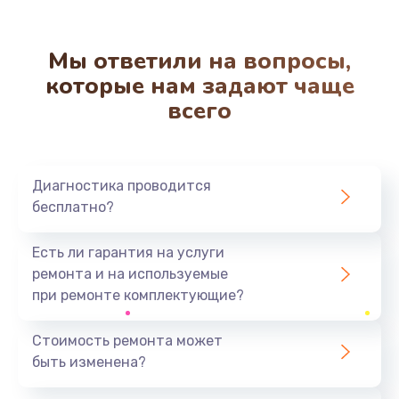
Заказать
Мы ответили на вопросы,
Ремонт микрофона
которые нам задают чаще
500 руб.
всего
Заказать
Ремонт корпусных элементов
Диагностика проводится
800 руб.
бесплатно?
Заказать
Есть ли гарантия на услуги
Ремонт GPS-модуля
ремонта и на используемые
500 руб.
при ремонте комплектующие?
Заказать
Стоимость ремонта может
быть изменена?
Ремонт динамика
400 руб.