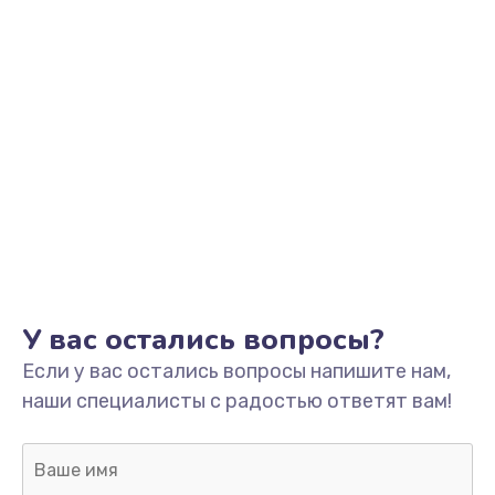
Заказать
Замена контроллера питания
1490 руб.
Заказать
Замена южного моста
2600 руб.
Заказать
Чистка от пыли
У вас остались вопросы?
990 руб.
Если у вас остались вопросы напишите нам,
Заказать
наши специалисты с радостью ответят вам!
Настройка ОС
1090 руб.