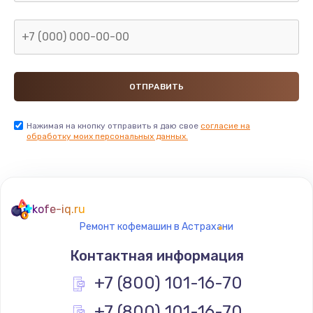
Заказать
Ремонт подсветки
1200 руб.
Заказать
Настройка BIOS
Нажимая на кнопку отправить я даю свое
согласие на
обработку моих персональных данных.
930 руб.
Заказать
Замена SSD
kofe-iq.ru
990 руб.
Ремонт кофемашин в Астрахани
Заказать
Контактная информация
Восстановление данных
+7 (800) 101-16-70
990 руб.
+7 (800) 101-16-70