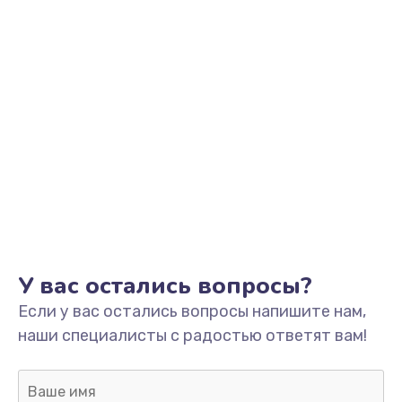
Заказать
Замена аккумулятора
от 890 руб.
Заказать
Замена корпуса
от 890 руб.
Заказать
Ремонт динамика
У вас остались вопросы?
от 400 руб.
Если у вас остались вопросы напишите нам,
Заказать
наши специалисты с радостью ответят вам!
Замена клавиатуры
от 1190 руб.