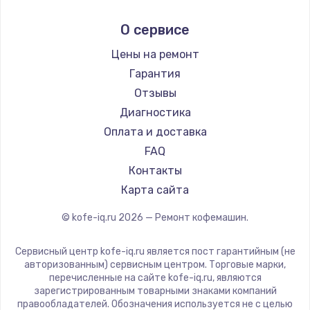
Заказать
Ремонт кофемашин Kyvol
Ascaso
О сервисе
Ремонт кофемашин RED solution
Jura
Замена микрофона
Ремонт кофемашин Bravilor Bonamat
Olympia
Цены на ремонт
от 1050 руб.
Ремонт кофемашин Vard
Saeco
Гарантия
Заказать
Ремонт кофемашин Tuvio
La Cimbali
Отзывы
Ремонт кофемашин Carrera
WMF
Диагностика
Замена вебкамеры
Ремонт кофемашин Supra
Yamaguchi
Оплата и доставка
от 1240 руб.
Nivona
FAQ
Заказать
Astoria
Контакты
JVC
Карта сайта
Ремонт разъема питания
Ariston
от 745 руб.
© kofe-iq.ru
2026
— Ремонт кофемашин.
Grundig
Заказать
ROCKET MOZZAFIATO
Сервисный центр kofe-iq.ru является пост гарантийным (не
Vivitek
авторизованным) сервисным центром. Торговые марки,
Замена южного моста
перечисленные на сайте kofe-iq.ru, являются
Thomson
от 2600 руб.
зарегистрированным товарными знаками компаний
Hisense
правообладателей. Обозначения используется не с целью