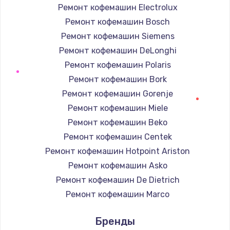
Ремонт кофемашин Electrolux
Заказать
Ремонт кофемашин Bosch
Настройка BIOS
Ремонт кофемашин Siemens
от 930 руб.
Ремонт кофемашин DeLonghi
Ремонт кофемашин Polaris
Заказать
Ремонт кофемашин Bork
Замена SSD
Ремонт кофемашин Gorenje
от 990 руб.
Ремонт кофемашин Miele
Ремонт кофемашин Beko
Заказать
Ремонт кофемашин Centek
Установка драйверов
Ремонт кофемашин Hotpoint Ariston
от 725 руб.
Ремонт кофемашин Asko
Заказать
Ремонт кофемашин De Dietrich
Ремонт кофемашин Marco
Замена HDMI
Ремонт кофемашин Ascaso
Бренды
от 600 руб.
Ремонт кофемашин Jura