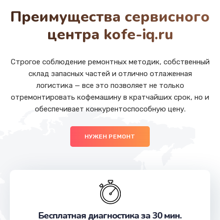
от 1200 руб.
Преимущества сервисного
Заказать
центра kofe-iq.ru
Замена Wi-Fi
от 500 руб.
Строгое соблюдение ремонтных методик, собственный
склад запасных частей и отлично отлаженная
Заказать
логистика — все это позволяет не только
отремонтировать кофемашину в кратчайших срок, но и
Ремонт цепи питания
обеспечивает конкурентоспособную цену.
от 2200 руб.
Заказать
НУЖЕН РЕМОНТ
Ремонт мультиконтроллера
от 1000 руб.
Заказать
Замена шлейфа
Бесплатная диагностика за 30 мин.