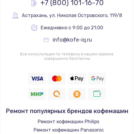
+7 (800) 101-16-70
Заказать
Астрахань
,
 ул. Николая Островского, 119/8
Чистка от пыли
Ежедневно с 9:00 до 21:00
от 990 руб.
info@kofe-iq.ru
Заказать
Все консультации по телефону в нашем сервисе
Настройка Wi-Fi
совершенно бесплатны
от 1060 руб.
Заказать
Восстановление данных
от 990 руб.
Заказать
Ремонт популярных брендов кофемашин
Настройка ОС
Ремонт кофемашин Philips
от 1090 руб.
Ремонт кофемашин Panasonic