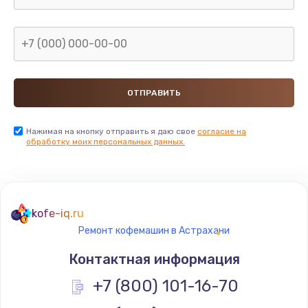
Заказать
Замена видеокарты
от 1600 руб.
Заказать
Замена термопасты
Нажимая на кнопку отправить я даю свое
согласие на
обработку моих персональных данных.
от 995 руб.
Заказать
Замена системы охлаждения
kofe-iq.ru
от 1500 руб.
Ремонт кофемашин в Астрахани
Заказать
Контактная информация
Ремонт подсветки
+7 (800) 101-16-70
от 1200 руб.