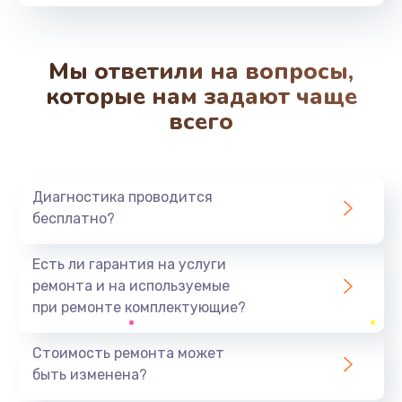
от 1100 руб.
Заказать
Мы ответили на вопросы,
Замена шим-контроллера
которые нам задают чаще
от 3900 руб.
всего
Заказать
Замена контроллера питания
Диагностика проводится
от 1490 руб.
бесплатно?
Заказать
Есть ли гарантия на услуги
Ремонт петель крышки
ремонта и на используемые
от 990 руб.
при ремонте комплектующие?
Заказать
Стоимость ремонта может
быть изменена?
Замена стекла
от 1100 руб.