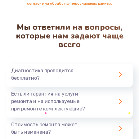
согласие на обработку персональных данных.
1100 руб.
Заказать
Мы ответили на вопросы,
Замена разъема наушников
которые нам задают чаще
550 руб.
всего
Заказать
Ремонт микросхемы управления
Диагностика проводится
1100 руб.
бесплатно?
Заказать
Есть ли гарантия на услуги
Замена микросхемы управления
ремонта и на используемые
1100 руб.
при ремонте комплектующие?
Заказать
Стоимость ремонта может
быть изменена?
Замена микросхемы NFC