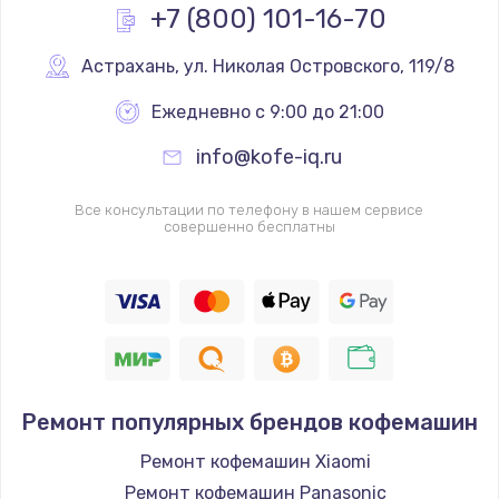
+7 (800) 101-16-70
Заказать
Астрахань
,
 ул. Николая Островского, 119/8
Замена реле
Ежедневно с 9:00 до 21:00
1210 руб.
info@kofe-iq.ru
Заказать
Все консультации по телефону в нашем сервисе
Замена нагревателя испарителя
совершенно бесплатны
1020 руб.
Заказать
Замена мотор-компрессора
1190 руб.
Заказать
Ремонт популярных брендов кофемашин
Ремонт кофемашин Xiaomi
Замена термостата
Ремонт кофемашин Panasonic
1350 руб.