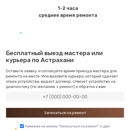
550 руб.
1-2 часа
Заказать
среднее время ремонта
Ремонт экрана
1100 руб.
Заказать
Бесплатный выезд мастера или
курьера по Астрахани
Замена кнопки питания
550 руб.
Оставьте заявку, и согласуйте время приезда мастера для
ремонта на месте. Или вызовите курьера, который сделает
Заказать
опись устройства, выдаст договор, отвезет устройство на
диагностику (по желанию + ремонт) и обратно к вам.
Замена NFC модуля
880 руб.
Заказать
Ремонт микросхемы NFC
Нажимая на кнопку "Записаться на ремонт" я даю