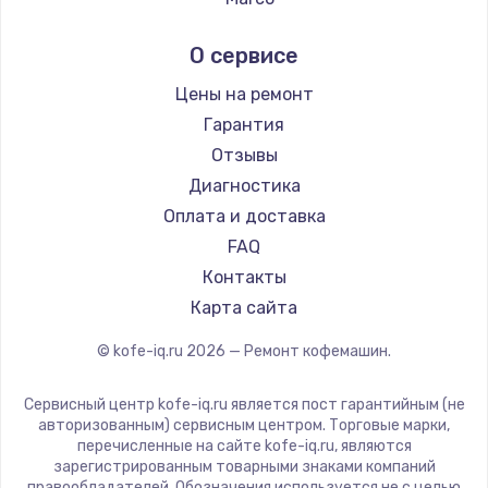
Заказать
Ремонт кофемашин Kyvol
Ascaso
О сервисе
Ремонт кофемашин RED solution
Jura
Замена датчиков
Ремонт кофемашин Bravilor Bonamat
Olympia
Цены на ремонт
580 руб.
Ремонт кофемашин Vard
Saeco
Гарантия
Заказать
Ремонт кофемашин Tuvio
La Cimbali
Отзывы
Ремонт кофемашин Carrera
WMF
Диагностика
Комплексная чистка
Ремонт кофемашин Supra
Yamaguchi
Оплата и доставка
500 руб.
Nivona
FAQ
Заказать
Astoria
Контакты
JVC
Карта сайта
Замена дисплея (экрана)
Ariston
820 руб.
© kofe-iq.ru
2026
— Ремонт кофемашин.
Grundig
Заказать
ROCKET MOZZAFIATO
Сервисный центр kofe-iq.ru является пост гарантийным (не
Vivitek
авторизованным) сервисным центром. Торговые марки,
Ремонт платы электроники
перечисленные на сайте kofe-iq.ru, являются
Thomson
зарегистрированным товарными знаками компаний
1400 руб.
Hisense
правообладателей. Обозначения используется не с целью