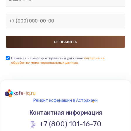
880 руб.
Заказать
Замена GPS модуля
880 руб.
Заказать
Устранение ошибок
Нажимая на кнопку отправить я даю свое
согласие на
обработку моих персональных данных.
2000 руб.
Заказать
Замена вентилятора
kofe-iq.ru
970 руб.
Ремонт кофемашин в Астрахани
Заказать
Контактная информация
Замена таймера
+7 (800) 101-16-70
1170 руб.