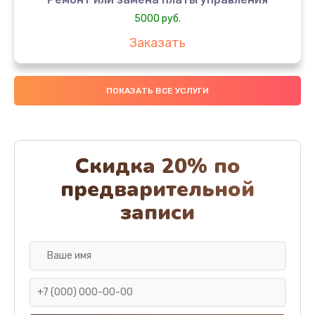
5000 руб.
Заказать
Ремонт или замена термоблока
ПОКАЗАТЬ ВСЕ УСЛУГИ
5000 руб.
Заказать
Ремонт привода варочного блока
Скидка 20% по
4000 руб.
предварительной
Заказать
записи
Чистка устройства
3000 руб.
Заказать
Замена термодатчиков