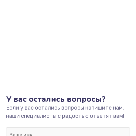
2000 руб.
Заказать
Замена помпы
3000 руб.
Заказать
Ремонт гидросистемы
3000 руб.
Заказать
Замена электромагнитного клапана
У вас остались вопросы?
2000 руб.
Если у вас остались вопросы напишите нам,
Заказать
наши специалисты с радостью ответят вам!
Ремонт разъема SIM-карты