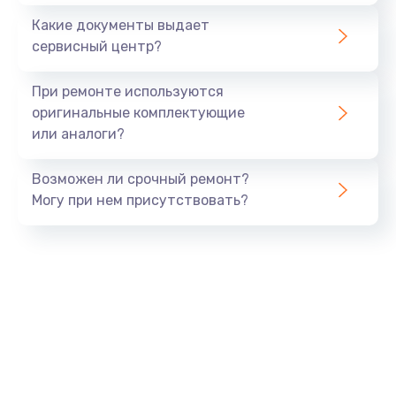
1100 руб.
Какие документы выдает
Заказать
сервисный центр?
Ремонт или замена флоуметра
При ремонте используются
2000 руб.
оригинальные комплектующие
или аналоги?
Заказать
Возможен ли срочный ремонт?
Замена сальников
Могу при нем присутствовать?
2000 руб.
Заказать
Замена переходников
1000 руб.
Заказать
Замена уплотнительных колец