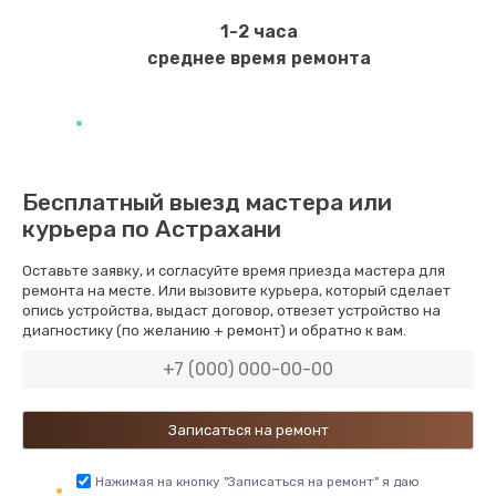
550 руб.
1-2 часа
Заказать
среднее время ремонта
Ремонт экрана
1100 руб.
Заказать
Бесплатный выезд мастера или
курьера по Астрахани
Замена кнопки питания
550 руб.
Оставьте заявку, и согласуйте время приезда мастера для
ремонта на месте. Или вызовите курьера, который сделает
Заказать
опись устройства, выдаст договор, отвезет устройство на
диагностику (по желанию + ремонт) и обратно к вам.
Замена NFC модуля
880 руб.
Заказать
Ремонт микросхемы NFC
Нажимая на кнопку "Записаться на ремонт" я даю