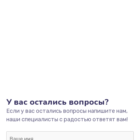
2000 руб.
Заказать
Замена помпы
3000 руб.
Заказать
Ремонт гидросистемы
3000 руб.
Заказать
Замена электромагнитного клапана
У вас остались вопросы?
2000 руб.
Если у вас остались вопросы напишите нам,
Заказать
наши специалисты с радостью ответят вам!
Ремонт разъема SIM-карты