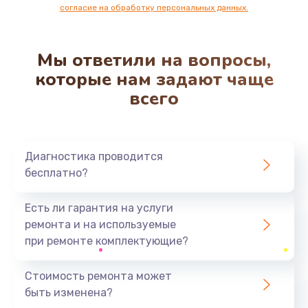
согласие на обработку персональных данных.
1100 руб.
Заказать
Мы ответили на вопросы,
Замена разъема наушников
которые нам задают чаще
550 руб.
всего
Заказать
Ремонт микросхемы управления
Диагностика проводится
1100 руб.
бесплатно?
Заказать
Есть ли гарантия на услуги
Замена микросхемы управления
ремонта и на используемые
1100 руб.
при ремонте комплектующие?
Заказать
Стоимость ремонта может
быть изменена?
Замена микросхемы NFC