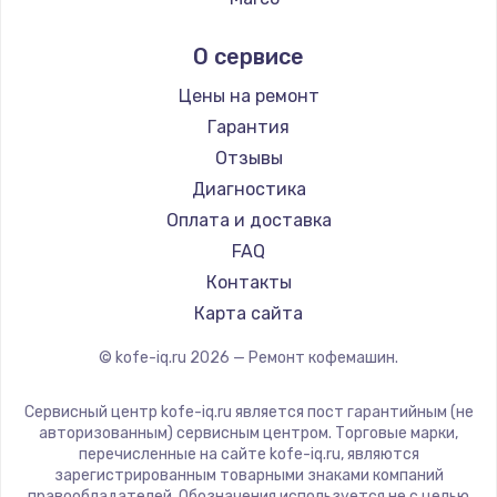
Заказать
Ремонт кофемашин Kyvol
Ascaso
О сервисе
Ремонт кофемашин RED solution
Jura
Замена датчиков
Ремонт кофемашин Bravilor Bonamat
Olympia
Цены на ремонт
580 руб.
Ремонт кофемашин Vard
Saeco
Гарантия
Заказать
Ремонт кофемашин Tuvio
La Cimbali
Отзывы
Ремонт кофемашин Carrera
WMF
Диагностика
Комплексная чистка
Ремонт кофемашин Supra
Yamaguchi
Оплата и доставка
500 руб.
Nivona
FAQ
Заказать
Astoria
Контакты
JVC
Карта сайта
Замена дисплея (экрана)
Ariston
820 руб.
© kofe-iq.ru
2026
— Ремонт кофемашин.
Grundig
Заказать
ROCKET MOZZAFIATO
Сервисный центр kofe-iq.ru является пост гарантийным (не
Vivitek
авторизованным) сервисным центром. Торговые марки,
Ремонт платы электроники
перечисленные на сайте kofe-iq.ru, являются
Thomson
зарегистрированным товарными знаками компаний
1400 руб.
Hisense
правообладателей. Обозначения используется не с целью