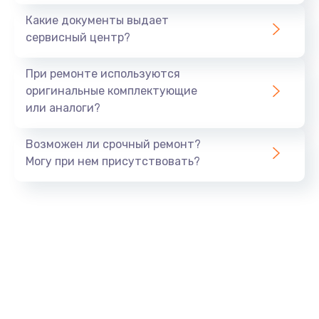
1100 руб.
Какие документы выдает
Заказать
сервисный центр?
Ремонт или замена флоуметра
При ремонте используются
2000 руб.
оригинальные комплектующие
или аналоги?
Заказать
Возможен ли срочный ремонт?
Замена сальников
Могу при нем присутствовать?
2000 руб.
Заказать
Замена переходников
1000 руб.
Заказать
Замена уплотнительных колец