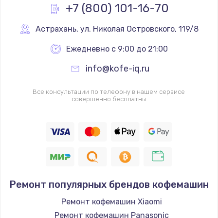
+7 (800) 101-16-70
Заказать
Астрахань
,
 ул. Николая Островского, 119/8
Замена реле
Ежедневно с 9:00 до 21:00
1210 руб.
info@kofe-iq.ru
Заказать
Все консультации по телефону в нашем сервисе
Замена нагревателя испарителя
совершенно бесплатны
1020 руб.
Заказать
Замена мотор-компрессора
1190 руб.
Заказать
Ремонт популярных брендов кофемашин
Ремонт кофемашин Xiaomi
Замена термостата
Ремонт кофемашин Panasonic
1350 руб.