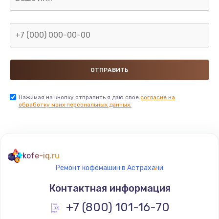
880 руб.
Заказать
Замена GPS модуля
880 руб.
Заказать
Устранение ошибок
Нажимая на кнопку отправить я даю свое
согласие на
обработку моих персональных данных.
2000 руб.
Заказать
Замена вентилятора
kofe-iq.ru
970 руб.
Ремонт кофемашин в Астрахани
Заказать
Контактная информация
Замена таймера
+7 (800) 101-16-70
1170 руб.