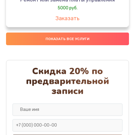
5000 руб.
Заказать
Ремонт или замена термоблока
ПОКАЗАТЬ ВСЕ УСЛУГИ
5000 руб.
Заказать
Ремонт привода варочного блока
Скидка 20% по
4000 руб.
предварительной
Заказать
записи
Чистка устройства
3000 руб.
Заказать
Замена термодатчиков