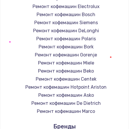
Ремонт кофемашин Electrolux
Заказать
Ремонт кофемашин Bosch
Ремонт капиллярной трубки
Ремонт кофемашин Siemens
3390 руб.
Ремонт кофемашин DeLonghi
Ремонт кофемашин Polaris
Заказать
Ремонт кофемашин Bork
Ремонт электропроводки
Ремонт кофемашин Gorenje
820 руб.
Ремонт кофемашин Miele
Ремонт кофемашин Beko
Заказать
Ремонт кофемашин Centek
Замена панели управления
Ремонт кофемашин Hotpoint Ariston
1240 руб.
Ремонт кофемашин Asko
Ремонт кофемашин De Dietrich
Заказать
Ремонт кофемашин Marco
Прошивка
Ремонт кофемашин Ascaso
Бренды
1450 руб.
Ремонт кофемашин Jura