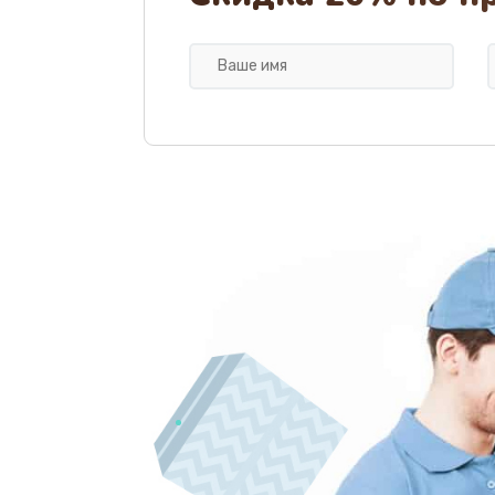
Замена микропереключателей
Замена микросхемы зарядки
Ремонт мембраны
Ремонт экрана
Замена кнопки питания
Замена NFC модуля
Ремонт микросхемы NFC
Замена разъема наушников