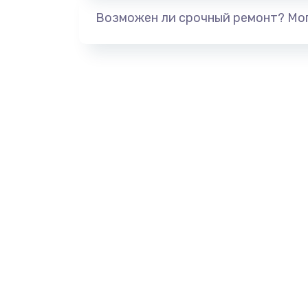
Возможен ли срочный ремонт? Мог
Замена нагревателя испарителя
Замена мотор-компрессора
Замена термостата
Ремонт капиллярной трубки
Ремонт электропроводки
Замена панели управления
Прошивка