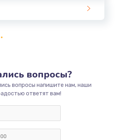
ать
ать
ать
ать
тались вопросы?
лись вопросы напишите нам, наши
ать
радостью ответят вам!
ать
ать