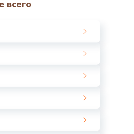
е всего
ать
ать
ать
ать
ать
ать
ать
ать