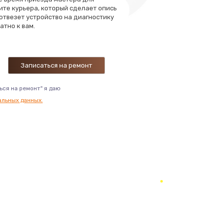
ите курьера, который сделает опись
 отвезет устройство на диагностику
ать
атно к вам.
ать
ать
ься на ремонт" я даю
альных данных.
ать
ать
ать
ать
ать