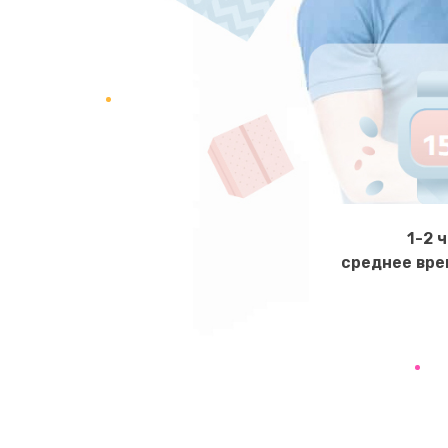
Ремонт микросхемы управления
Замена микросхемы управления
Замена микросхемы NFC
Ремонт или замена флоуметра
1-2 
среднее вре
Замена сальников
Замена переходников
Замена уплотнительных колец
Замена помпы