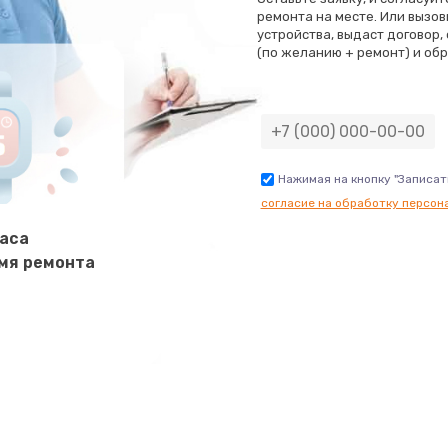
ремонта на месте. Или вызов
устройства, выдаст договор,
1100 руб.
Заказ
(по желанию + ремонт) и обр
1100 руб.
Заказ
1100 руб.
Заказ
Нажимая на кнопку "Записат
согласие на обработку персон
2000 руб.
Заказ
часа
мя ремонта
2000 руб.
Заказ
1000 руб.
Заказ
2000 руб.
Заказ
3000 руб.
Заказ