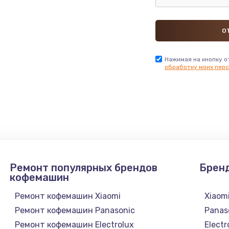
1400 руб.
Заказ
600 руб.
Заказ
550 руб.
Нажимая на кнопку о
Заказ
обработку моих перс
370 руб.
Заказ
580 руб.
Заказ
500 руб.
Заказ
Ремонт популярных брендов
Брен
кофемашин
820 руб.
Заказ
Ремонт кофемашин Xiaomi
Xiaom
1400 руб.
Заказ
Ремонт кофемашин Panasonic
Panas
Ремонт кофемашин Electrolux
Electr