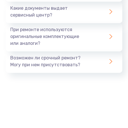
1100 руб.
Какие документы выдает
Заказать
сервисный центр?
Ремонт или замена флоуметра
При ремонте используются
2000 руб.
оригинальные комплектующие
или аналоги?
Заказать
Возможен ли срочный ремонт?
Замена сальников
Могу при нем присутствовать?
2000 руб.
Заказать
Замена переходников
1000 руб.
Заказать
Замена уплотнительных колец