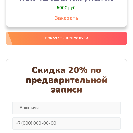
5000 руб.
Заказать
Ремонт или замена термоблока
ПОКАЗАТЬ ВСЕ УСЛУГИ
5000 руб.
Заказать
Ремонт привода варочного блока
Скидка 20% по
4000 руб.
предварительной
Заказать
записи
Чистка устройства
3000 руб.
Заказать
Замена термодатчиков