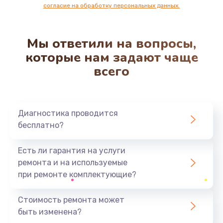
согласие на обработку персональных данных.
1100 руб.
Заказать
Мы ответили на вопросы,
Замена разъема наушников
которые нам задают чаще
550 руб.
всего
Заказать
Ремонт микросхемы управления
Диагностика проводится
1100 руб.
бесплатно?
Заказать
Есть ли гарантия на услуги
Замена микросхемы управления
ремонта и на используемые
1100 руб.
при ремонте комплектующие?
Заказать
Стоимость ремонта может
быть изменена?
Замена микросхемы NFC