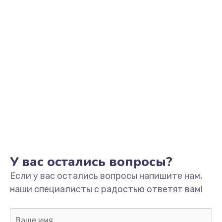
2000 руб.
Заказать
Замена помпы
3000 руб.
Заказать
Ремонт гидросистемы
3000 руб.
Заказать
Замена электромагнитного клапана
У вас остались вопросы?
2000 руб.
Если у вас остались вопросы напишите нам,
Заказать
наши специалисты с радостью ответят вам!
Ремонт разъема SIM-карты