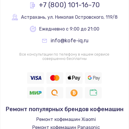
+7 (800) 101-16-70
Заказать
Астрахань
,
 ул. Николая Островского, 119/8
Замена реле
Ежедневно с 9:00 до 21:00
1210 руб.
info@kofe-iq.ru
Заказать
Все консультации по телефону в нашем сервисе
Замена нагревателя испарителя
совершенно бесплатны
1020 руб.
Заказать
Замена мотор-компрессора
1190 руб.
Заказать
Ремонт популярных брендов кофемашин
Ремонт кофемашин Xiaomi
Замена термостата
Ремонт кофемашин Panasonic
1350 руб.