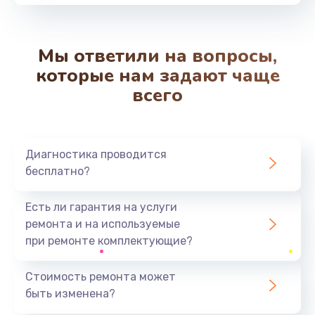
от 550 руб.
Заказать
Мы ответили на вопросы,
Замена вибромотора
которые нам задают чаще
от 550 руб.
всего
Заказать
Замена микросхемы Wi-Fi
Диагностика проводится
от 1100 руб.
бесплатно?
Заказать
Есть ли гарантия на услуги
Ремонт разъема питания
ремонта и на используемые
от 500 руб.
при ремонте комплектующие?
Заказать
Стоимость ремонта может
быть изменена?
Замена разъема питания
от 880 руб.