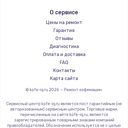
Заказать
Ремонт кофемашин Kyvol
Ascaso
О сервисе
Ремонт кофемашин RED solution
Jura
Ремонт микросхемы управления
Ремонт кофемашин Bravilor Bonamat
Olympia
Цены на ремонт
от 1100 руб.
Ремонт кофемашин Vard
Saeco
Гарантия
Заказать
Ремонт кофемашин Tuvio
La Cimbali
Отзывы
Ремонт кофемашин Carrera
WMF
Диагностика
Замена микросхемы питания
Ремонт кофемашин Supra
Yamaguchi
Оплата и доставка
от 1100 руб.
Nivona
FAQ
Заказать
Astoria
Контакты
JVC
Карта сайта
Ремонт NFC модуля
Ariston
от 880 руб.
© kofe-iq.ru
2026
— Ремонт кофемашин.
Grundig
Заказать
ROCKET MOZZAFIATO
Сервисный центр kofe-iq.ru является пост гарантийным (не
Vivitek
авторизованным) сервисным центром. Торговые марки,
Ремонт микросхемы NFC
перечисленные на сайте kofe-iq.ru, являются
Thomson
от 1100 руб.
зарегистрированным товарными знаками компаний
Hisense
правообладателей. Обозначения используется не с целью