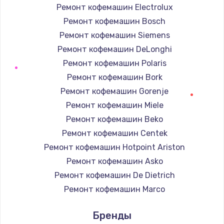
Ремонт кофемашин Electrolux
Заказать
Ремонт кофемашин Bosch
Ремонт динамика
Ремонт кофемашин Siemens
от 550 руб.
Ремонт кофемашин DeLonghi
Ремонт кофемашин Polaris
Заказать
Ремонт кофемашин Bork
Ремонт микросхемы питания
Ремонт кофемашин Gorenje
от 1100 руб.
Ремонт кофемашин Miele
Ремонт кофемашин Beko
Заказать
Ремонт кофемашин Centek
Замена задней крышки
Ремонт кофемашин Hotpoint Ariston
от 550 руб.
Ремонт кофемашин Asko
Заказать
Ремонт кофемашин De Dietrich
Ремонт кофемашин Marco
Ремонт вибромотора
Ремонт кофемашин Ascaso
Бренды
от 550 руб.
Ремонт кофемашин Jura