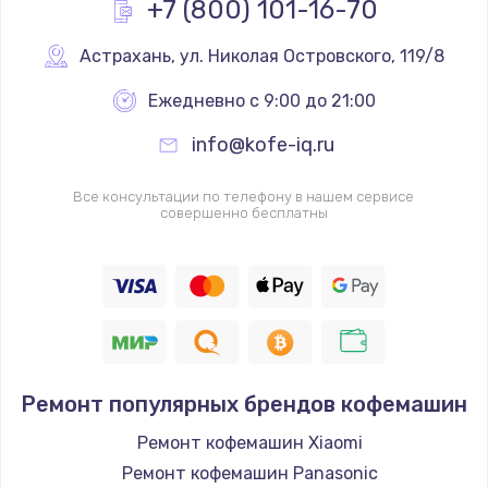
+7 (800) 101-16-70
Заказать
Астрахань
,
 ул. Николая Островского, 119/8
Ремонт Wi-Fi модуля
Ежедневно с 9:00 до 21:00
от 880 руб.
info@kofe-iq.ru
Заказать
Все консультации по телефону в нашем сервисе
Замена микросхемы Bluetooth
совершенно бесплатны
от 1100 руб.
Заказать
Ремонт аккумулятора
от 550 руб.
Заказать
Ремонт популярных брендов кофемашин
Ремонт Bluetooth модуля
Ремонт кофемашин Xiaomi
от 880 руб.
Ремонт кофемашин Panasonic