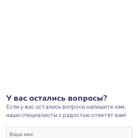
Заказать
Ремонт разъема зарядки
от 550 руб.
Заказать
Замена мембраны
от 550 руб.
Заказать
Замена кнопки питания
У вас остались вопросы?
от 550 руб.
Если у вас остались вопросы напишите нам,
Заказать
наши специалисты с радостью ответят вам!
Замена микросхемы зарядки
от 1100 руб.