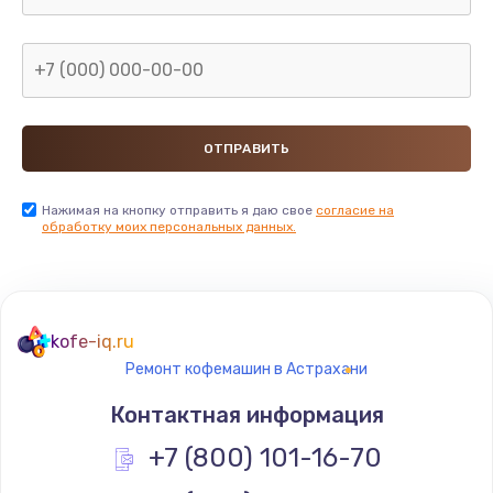
Заказать
Замена микросхемы NFC
от 1100 руб.
Заказать
Замена SIM-карты
Нажимая на кнопку отправить я даю свое
согласие на
обработку моих персональных данных.
от 550 руб.
Заказать
Замена Wi-Fi модуля
kofe-iq.ru
от 880 руб.
Ремонт кофемашин в Астрахани
Заказать
Контактная информация
Ремонт мембраны
+7 (800) 101-16-70
от 550 руб.