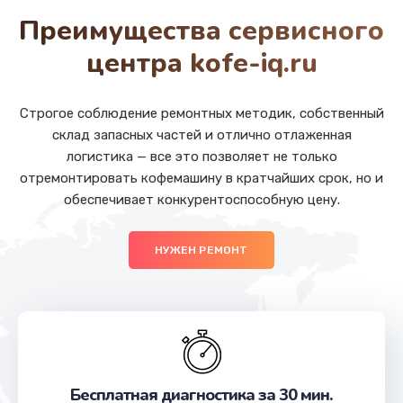
от 880 руб.
Преимущества сервисного
Заказать
центра kofe-iq.ru
Ремонт SIM-карты
от 550 руб.
Строгое соблюдение ремонтных методик, собственный
склад запасных частей и отлично отлаженная
Заказать
логистика — все это позволяет не только
отремонтировать кофемашину в кратчайших срок, но и
Замена разъема наушников
обеспечивает конкурентоспособную цену.
от 550 руб.
Заказать
НУЖЕН РЕМОНТ
Замена кнопки громкости
от 550 руб.
Заказать
Ремонт кнопки громкости
Бесплатная диагностика за 30 мин.