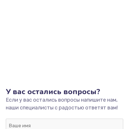
Заказать
Ремонт разъема зарядки
от 550 руб.
Заказать
Замена мембраны
от 550 руб.
Заказать
Замена кнопки питания
У вас остались вопросы?
от 550 руб.
Если у вас остались вопросы напишите нам,
Заказать
наши специалисты с радостью ответят вам!
Замена микросхемы зарядки
от 1100 руб.