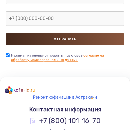
Заказать
Замена микросхемы NFC
от 1100 руб.
Заказать
Замена SIM-карты
Нажимая на кнопку отправить я даю свое
согласие на
обработку моих персональных данных.
от 550 руб.
Заказать
Замена Wi-Fi модуля
kofe-iq.ru
от 880 руб.
Ремонт кофемашин в Астрахани
Заказать
Контактная информация
Ремонт мембраны
+7 (800) 101-16-70
от 550 руб.