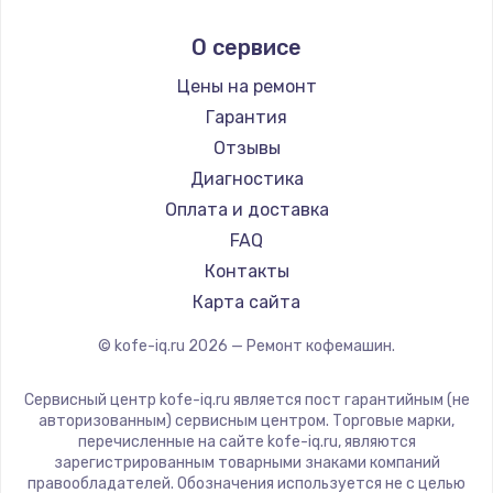
Заказать
Ремонт кофемашин Kyvol
Ascaso
О сервисе
Ремонт кофемашин RED solution
Jura
Ремонт микросхемы управления
Ремонт кофемашин Bravilor Bonamat
Olympia
Цены на ремонт
от 1100 руб.
Ремонт кофемашин Vard
Saeco
Гарантия
Заказать
Ремонт кофемашин Tuvio
La Cimbali
Отзывы
Ремонт кофемашин Carrera
WMF
Диагностика
Замена микросхемы питания
Ремонт кофемашин Supra
Yamaguchi
Оплата и доставка
от 1100 руб.
Nivona
FAQ
Заказать
Astoria
Контакты
JVC
Карта сайта
Ремонт NFC модуля
Ariston
от 880 руб.
© kofe-iq.ru
2026
— Ремонт кофемашин.
Grundig
Заказать
ROCKET MOZZAFIATO
Сервисный центр kofe-iq.ru является пост гарантийным (не
Vivitek
авторизованным) сервисным центром. Торговые марки,
Ремонт микросхемы NFC
перечисленные на сайте kofe-iq.ru, являются
Thomson
от 1100 руб.
зарегистрированным товарными знаками компаний
Hisense
правообладателей. Обозначения используется не с целью