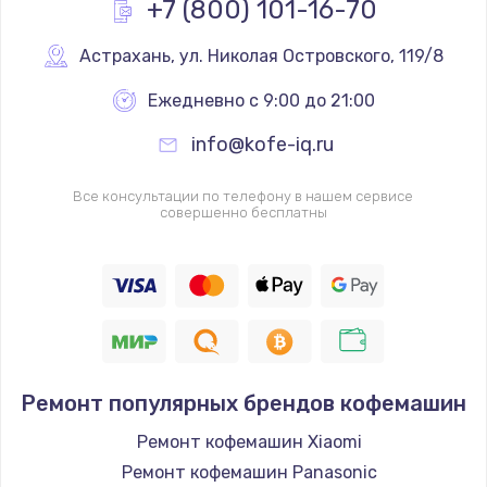
+7 (800) 101-16-70
Заказать
Астрахань
,
 ул. Николая Островского, 119/8
Ремонт Wi-Fi модуля
Ежедневно с 9:00 до 21:00
от 880 руб.
info@kofe-iq.ru
Заказать
Все консультации по телефону в нашем сервисе
Замена микросхемы Bluetooth
совершенно бесплатны
от 1100 руб.
Заказать
Ремонт аккумулятора
от 550 руб.
Заказать
Ремонт популярных брендов кофемашин
Ремонт Bluetooth модуля
Ремонт кофемашин Xiaomi
от 880 руб.
Ремонт кофемашин Panasonic