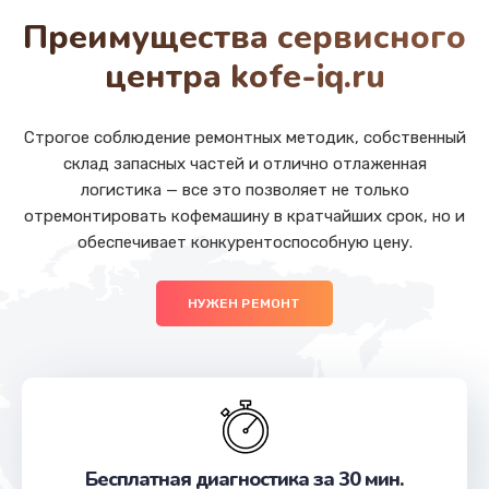
от 880 руб.
Преимущества сервисного
Заказать
центра kofe-iq.ru
Ремонт SIM-карты
от 550 руб.
Строгое соблюдение ремонтных методик, собственный
склад запасных частей и отлично отлаженная
Заказать
логистика — все это позволяет не только
отремонтировать кофемашину в кратчайших срок, но и
Замена разъема наушников
обеспечивает конкурентоспособную цену.
от 550 руб.
Заказать
НУЖЕН РЕМОНТ
Замена кнопки громкости
от 550 руб.
Заказать
Ремонт кнопки громкости
Бесплатная диагностика за 30 мин.