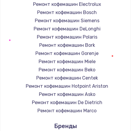
Ремонт кофемашин Electrolux
Заказать
Ремонт кофемашин Bosch
Ремонт динамика
Ремонт кофемашин Siemens
от 550 руб.
Ремонт кофемашин DeLonghi
Ремонт кофемашин Polaris
Заказать
Ремонт кофемашин Bork
Ремонт микросхемы питания
Ремонт кофемашин Gorenje
от 1100 руб.
Ремонт кофемашин Miele
Ремонт кофемашин Beko
Заказать
Ремонт кофемашин Centek
Замена задней крышки
Ремонт кофемашин Hotpoint Ariston
от 550 руб.
Ремонт кофемашин Asko
Заказать
Ремонт кофемашин De Dietrich
Ремонт кофемашин Marco
Ремонт вибромотора
Ремонт кофемашин Ascaso
Бренды
от 550 руб.
Ремонт кофемашин Jura