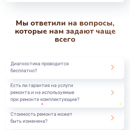
от 550 руб.
Заказать
Мы ответили на вопросы,
Замена вибромотора
которые нам задают чаще
от 550 руб.
всего
Заказать
Замена микросхемы Wi-Fi
Диагностика проводится
от 1100 руб.
бесплатно?
Заказать
Есть ли гарантия на услуги
Ремонт разъема питания
ремонта и на используемые
от 500 руб.
при ремонте комплектующие?
Заказать
Стоимость ремонта может
быть изменена?
Замена разъема питания
от 880 руб.