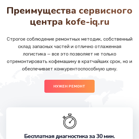
от 880 руб.
Преимущества сервисного
Заказать
центра kofe-iq.ru
Ремонт SIM-карты
от 550 руб.
Строгое соблюдение ремонтных методик, собственный
склад запасных частей и отлично отлаженная
Заказать
логистика — все это позволяет не только
отремонтировать кофемашину в кратчайших срок, но и
Замена разъема наушников
обеспечивает конкурентоспособную цену.
от 550 руб.
Заказать
НУЖЕН РЕМОНТ
Замена кнопки громкости
от 550 руб.
Заказать
Ремонт кнопки громкости
Бесплатная диагностика за 30 мин.