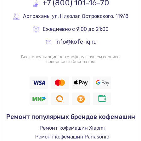
+7 (800) 101-16-70
Заказать
Астрахань
,
 ул. Николая Островского, 119/8
Ремонт Wi-Fi модуля
Ежедневно с 9:00 до 21:00
от 880 руб.
info@kofe-iq.ru
Заказать
Все консультации по телефону в нашем сервисе
Замена микросхемы Bluetooth
совершенно бесплатны
от 1100 руб.
Заказать
Ремонт аккумулятора
от 550 руб.
Заказать
Ремонт популярных брендов кофемашин
Ремонт Bluetooth модуля
Ремонт кофемашин Xiaomi
от 880 руб.
Ремонт кофемашин Panasonic