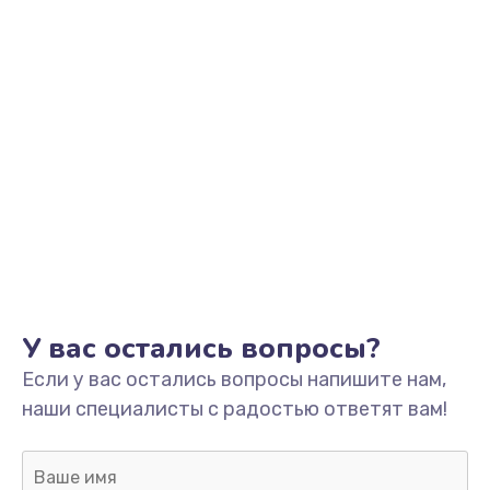
Заказать
Ремонт разъема зарядки
от 550 руб.
Заказать
Замена мембраны
от 550 руб.
Заказать
Замена кнопки питания
У вас остались вопросы?
от 550 руб.
Если у вас остались вопросы напишите нам,
Заказать
наши специалисты с радостью ответят вам!
Замена микросхемы зарядки
от 1100 руб.