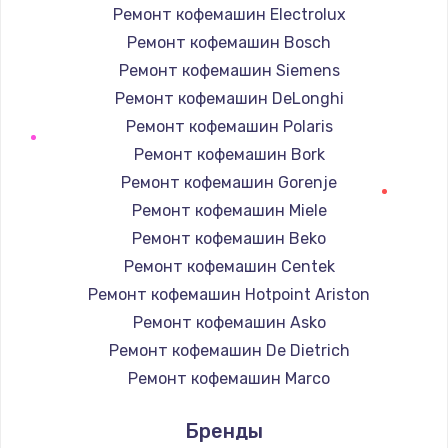
Ремонт кофемашин Electrolux
Заказать
Ремонт кофемашин Bosch
Ремонт динамика
Ремонт кофемашин Siemens
от 550 руб.
Ремонт кофемашин DeLonghi
Ремонт кофемашин Polaris
Заказать
Ремонт кофемашин Bork
Ремонт микросхемы питания
Ремонт кофемашин Gorenje
от 1100 руб.
Ремонт кофемашин Miele
Ремонт кофемашин Beko
Заказать
Ремонт кофемашин Centek
Замена задней крышки
Ремонт кофемашин Hotpoint Ariston
от 550 руб.
Ремонт кофемашин Asko
Заказать
Ремонт кофемашин De Dietrich
Ремонт кофемашин Marco
Ремонт вибромотора
Ремонт кофемашин Ascaso
Бренды
от 550 руб.
Ремонт кофемашин Jura