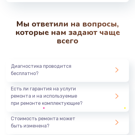
от 550 руб.
Заказать
Мы ответили на вопросы,
Замена вибромотора
которые нам задают чаще
от 550 руб.
всего
Заказать
Замена микросхемы Wi-Fi
Диагностика проводится
от 1100 руб.
бесплатно?
Заказать
Есть ли гарантия на услуги
Ремонт разъема питания
ремонта и на используемые
от 500 руб.
при ремонте комплектующие?
Заказать
Стоимость ремонта может
быть изменена?
Замена разъема питания
от 880 руб.