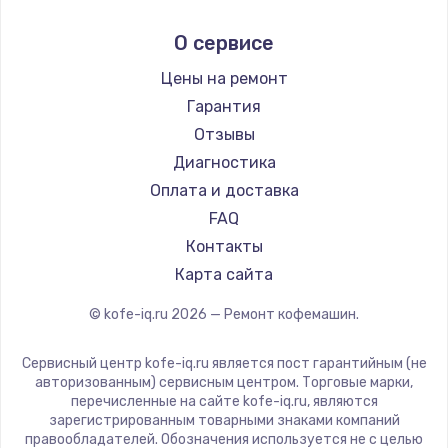
Заказать
Ремонт кофемашин Kyvol
Ascaso
О сервисе
Ремонт кофемашин RED solution
Jura
Ремонт микросхемы управления
Ремонт кофемашин Bravilor Bonamat
Olympia
Цены на ремонт
от 1100 руб.
Ремонт кофемашин Vard
Saeco
Гарантия
Заказать
Ремонт кофемашин Tuvio
La Cimbali
Отзывы
Ремонт кофемашин Carrera
WMF
Диагностика
Замена микросхемы питания
Ремонт кофемашин Supra
Yamaguchi
Оплата и доставка
от 1100 руб.
Nivona
FAQ
Заказать
Astoria
Контакты
JVC
Карта сайта
Ремонт NFC модуля
Ariston
от 880 руб.
© kofe-iq.ru
2026
— Ремонт кофемашин.
Grundig
Заказать
ROCKET MOZZAFIATO
Сервисный центр kofe-iq.ru является пост гарантийным (не
Vivitek
авторизованным) сервисным центром. Торговые марки,
Ремонт микросхемы NFC
перечисленные на сайте kofe-iq.ru, являются
Thomson
от 1100 руб.
зарегистрированным товарными знаками компаний
Hisense
правообладателей. Обозначения используется не с целью