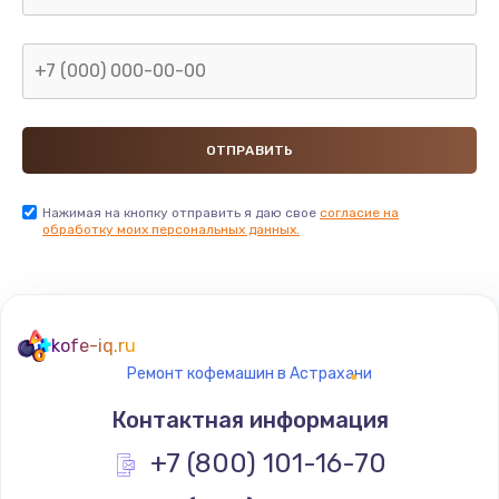
Заказать
Замена микросхемы NFC
от 1100 руб.
Заказать
Замена SIM-карты
Нажимая на кнопку отправить я даю свое
согласие на
обработку моих персональных данных.
от 550 руб.
Заказать
Замена Wi-Fi модуля
kofe-iq.ru
от 880 руб.
Ремонт кофемашин в Астрахани
Заказать
Контактная информация
Ремонт мембраны
+7 (800) 101-16-70
от 550 руб.