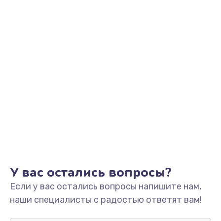
Замена уплотнительных колец
2000 руб.
Заказать
Замена помпы
3000 руб.
Заказать
Ремонт гидросистемы
3000 руб.
Заказать
Замена электромагнитного клапана
У вас остались вопросы?
2000 руб.
Если у вас остались вопросы напишите нам,
Заказать
наши специалисты с радостью ответят вам!
Ремонт разъема SIM-карты