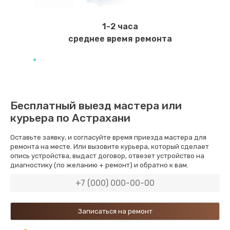
Ремонт мембраны
550 руб.
1-2 часа
Заказать
среднее время ремонта
Ремонт экрана
1100 руб.
Заказать
Бесплатный выезд мастера или
курьера по Астрахани
Замена кнопки питания
550 руб.
Оставьте заявку, и согласуйте время приезда мастера для
ремонта на месте. Или вызовите курьера, который сделает
Заказать
опись устройства, выдаст договор, отвезет устройство на
диагностику (по желанию + ремонт) и обратно к вам.
Замена NFC модуля
880 руб.
Заказать