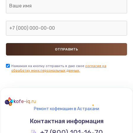
880 руб.
Заказать
Замена GPS модуля
880 руб.
Заказать
Устранение ошибок
Нажимая на кнопку отправить я даю свое
согласие на
обработку моих персональных данных.
2000 руб.
Заказать
Замена вентилятора
kofe-iq.ru
970 руб.
Ремонт кофемашин в Астрахани
Заказать
Контактная информация
Замена таймера
+7 (800) 101-16-70