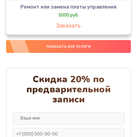
Ремонт или замена платы управления
5000 руб.
Заказать
Ремонт или замена термоблока
ПОКАЗАТЬ ВСЕ УСЛУГИ
5000 руб.
Заказать
Ремонт привода варочного блока
Скидка 20% по
4000 руб.
предварительной
Заказать
записи
Чистка устройства
3000 руб.
Заказать