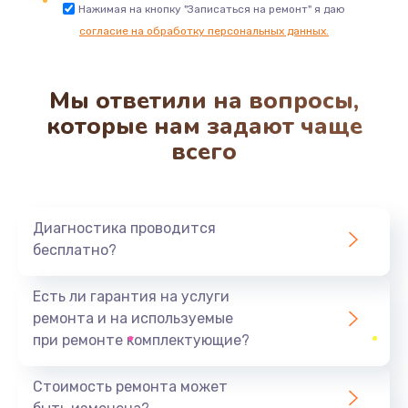
Ремонт микросхемы NFC
Нажимая на кнопку "Записаться на ремонт" я даю
согласие на обработку персональных данных.
1100 руб.
Заказать
Мы ответили на вопросы,
Замена разъема наушников
которые нам задают чаще
550 руб.
всего
Заказать
Ремонт микросхемы управления
Диагностика проводится
1100 руб.
бесплатно?
Заказать
Есть ли гарантия на услуги
Замена микросхемы управления
ремонта и на используемые
1100 руб.
при ремонте комплектующие?
Заказать
Стоимость ремонта может