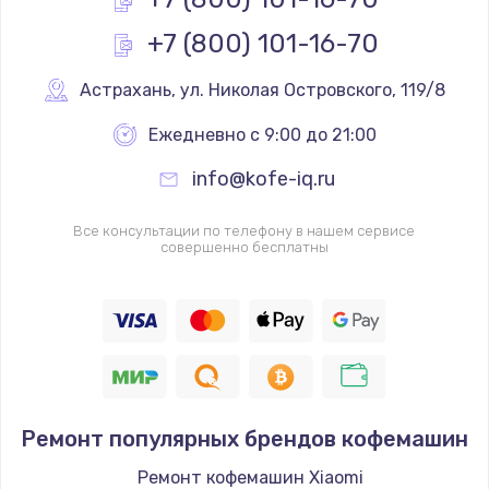
1170 руб.
+7 (800) 101-16-70
Заказать
Астрахань
,
 ул. Николая Островского, 119/8
Замена реле
Ежедневно с 9:00 до 21:00
1210 руб.
info@kofe-iq.ru
Заказать
Все консультации по телефону в нашем сервисе
Замена нагревателя испарителя
совершенно бесплатны
1020 руб.
Заказать
Замена мотор-компрессора
1190 руб.
Заказать
Ремонт популярных брендов кофемашин
Ремонт кофемашин Xiaomi
Замена термостата