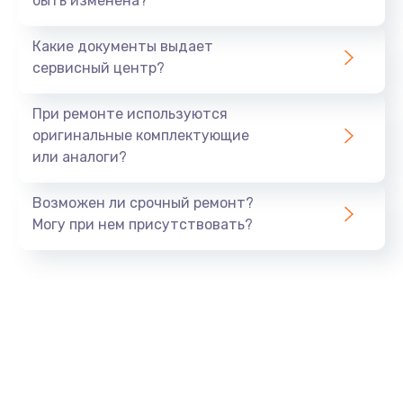
быть изменена?
Замена микросхемы NFC
1100 руб.
Какие документы выдает
Заказать
сервисный центр?
Ремонт или замена флоуметра
При ремонте используются
2000 руб.
оригинальные комплектующие
или аналоги?
Заказать
Возможен ли срочный ремонт?
Замена сальников
Могу при нем присутствовать?
2000 руб.
Заказать
Замена переходников
1000 руб.
Заказать