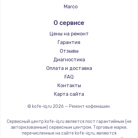
370 руб.
Ремонт кофемашин Tefal
Marco
Заказать
Ремонт кофемашин Kyvol
Ascaso
О сервисе
Ремонт кофемашин RED solution
Jura
Замена датчиков
Ремонт кофемашин Bravilor Bonamat
Olympia
Цены на ремонт
580 руб.
Ремонт кофемашин Vard
Saeco
Гарантия
Заказать
Ремонт кофемашин Tuvio
La Cimbali
Отзывы
Ремонт кофемашин Carrera
WMF
Диагностика
Комплексная чистка
Ремонт кофемашин Supra
Yamaguchi
Оплата и доставка
500 руб.
Nivona
FAQ
Заказать
Astoria
Контакты
JVC
Карта сайта
Замена дисплея (экрана)
Ariston
820 руб.
© kofe-iq.ru
2026
— Ремонт кофемашин.
Grundig
Заказать
ROCKET MOZZAFIATO
Сервисный центр kofe-iq.ru является пост гарантийным (не
Vivitek
авторизованным) сервисным центром. Торговые марки,
Ремонт платы электроники
перечисленные на сайте kofe-iq.ru, являются
Thomson