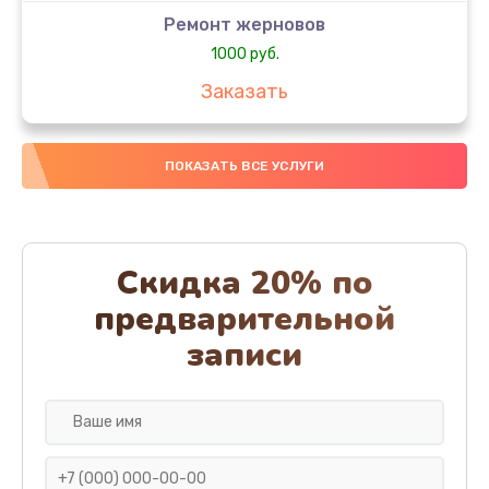
Ремонт жерновов
1000 руб.
Заказать
Замена колец
ПОКАЗАТЬ ВСЕ УСЛУГИ
1250 руб.
Заказать
Замена скобок
Скидка 20% по
1250 руб.
предварительной
Заказать
записи
Замена пластмассовых элементов корпуса
1250 руб.
Заказать