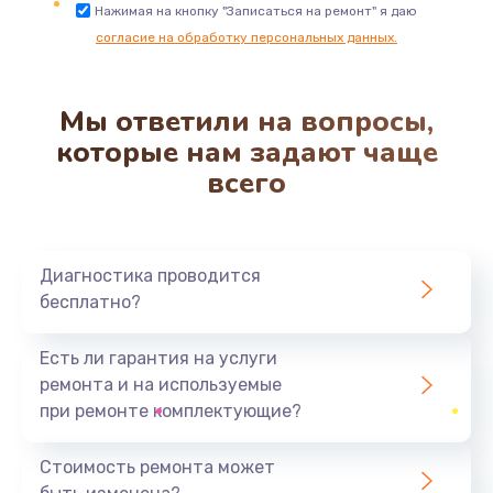
Замена трубок гидравлики
Нажимая на кнопку "Записаться на ремонт" я даю
согласие на обработку персональных данных.
850 руб.
Заказать
Мы ответили на вопросы,
Ремонт клапана термоблока
которые нам задают чаще
800 руб.
всего
Заказать
Замена двигателя кофемолки
Диагностика проводится
1500 руб.
бесплатно?
Заказать
Есть ли гарантия на услуги
Замена прокладок
ремонта и на используемые
1250 руб.
при ремонте комплектующие?
Заказать
Стоимость ремонта может