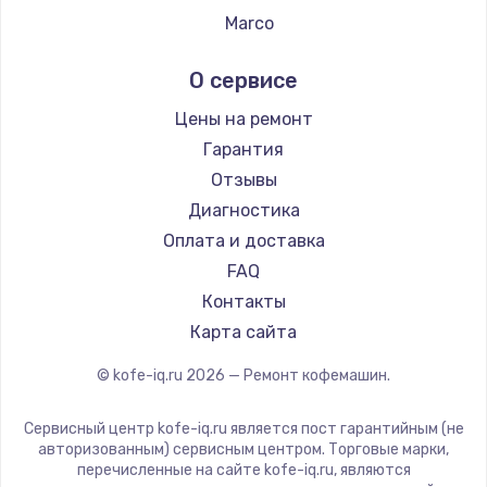
Ремонт кофемашин Tefal
Marco
Ремонт кофемашин Kyvol
Ascaso
О сервисе
Ремонт кофемашин RED solution
Jura
Ремонт кофемашин Bravilor Bonamat
Olympia
Цены на ремонт
Ремонт кофемашин Vard
Saeco
Гарантия
Ремонт кофемашин Tuvio
La Cimbali
Отзывы
Ремонт кофемашин Carrera
WMF
Диагностика
Ремонт кофемашин Supra
Yamaguchi
Оплата и доставка
Nivona
FAQ
Astoria
Контакты
JVC
Карта сайта
Ariston
© kofe-iq.ru
2026
— Ремонт кофемашин.
Grundig
ROCKET MOZZAFIATO
Сервисный центр kofe-iq.ru является пост гарантийным (не
Vivitek
авторизованным) сервисным центром. Торговые марки,
перечисленные на сайте kofe-iq.ru, являются
Thomson