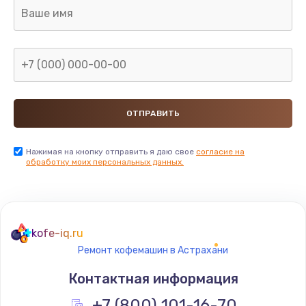
2850 руб.
Заказать
Ремонт электромагнитного клапана
2050 руб.
Заказать
Ремонт дренажа
Нажимая на кнопку отправить я даю свое
согласие на
обработку моих персональных данных.
2400 руб.
Заказать
Чистка дренажа
kofe-iq.ru
1500 руб.
Ремонт кофемашин в Астрахани
Заказать
Контактная информация
Ремонт электронного узла
+7 (800) 101-16-70