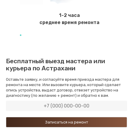
Замена уплотнителей гидравлики
1950 руб.
1-2 часа
Заказать
среднее время ремонта
Замена дренажа
2500 руб.
Заказать
Бесплатный выезд мастера или
курьера по Астрахани
Ремонт ТЭНа
2500 руб.
Оставьте заявку, и согласуйте время приезда мастера для
ремонта на месте. Или вызовите курьера, который сделает
Заказать
опись устройства, выдаст договор, отвезет устройство на
диагностику (по желанию + ремонт) и обратно к вам.
Ремонт блока помола
2950 руб.
Заказать