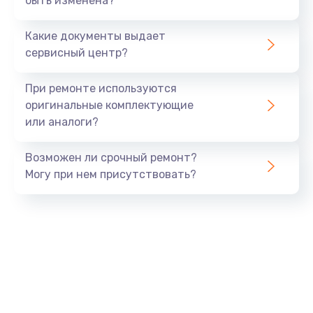
быть изменена?
Замена мультиклапана
3000 руб.
Какие документы выдает
Заказать
сервисный центр?
Ремонт двигателя кофемолки
При ремонте используются
1000 руб.
оригинальные комплектующие
или аналоги?
Заказать
Возможен ли срочный ремонт?
Ремонт помпы
Могу при нем присутствовать?
2650 руб.
Заказать
Замена уплотнителя
750 руб.
Заказать