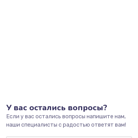
Ремонт платы управления
3500 руб.
Заказать
Перепрошивка
3650 руб.
Заказать
Замена жерновов
2500 руб.
Заказать
Ремонт дренажного клапана
У вас остались вопросы?
2300 руб.
Если у вас остались вопросы напишите нам,
Заказать
наши специалисты с радостью ответят вам!
Полный ремонт заварочного блока