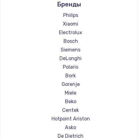
Бренды
Ремонт кофемашин Jura
Ремонт кофемашин Olympia
Philips
Ремонт кофемашин Saeco
Xiaomi
Ремонт кофемашин La Cimbali
Electrolux
Ремонт кофемашин WMF
Bosch
Ремонт кофемашин Yamaguchi
Siemens
Ремонт кофемашин Nivona
DeLonghi
Ремонт кофемашин Astoria
Polaris
Ремонт кофемашин JVC
Bork
Ремонт кофемашин Ariston
Gorenje
Ремонт кофемашин Grundig
Miele
Ремонт кофемашин ROCKET MOZZAFIATO
Beko
Ремонт кофемашин Vivitek
Centek
Ремонт кофемашин Thomson
Hotpoint Ariston
Ремонт кофемашин Hisense
Asko
Ремонт кофемашин DELTA
De Dietrich