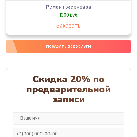
Ремонт жерновов
1000 руб.
Заказать
Замена колец
ПОКАЗАТЬ ВСЕ УСЛУГИ
1250 руб.
Заказать
Замена скобок
Скидка 20% по
1250 руб.
предварительной
Заказать
записи
Замена пластмассовых элементов корпуса
1250 руб.
Заказать