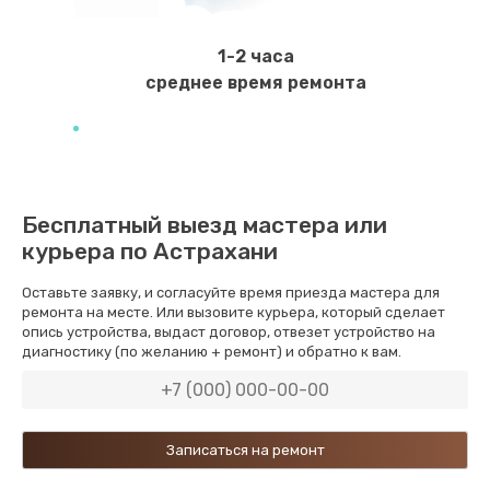
Замена уплотнителей гидравлики
1950 руб.
1-2 часа
Заказать
среднее время ремонта
Замена дренажа
2500 руб.
Заказать
Бесплатный выезд мастера или
курьера по Астрахани
Ремонт ТЭНа
2500 руб.
Оставьте заявку, и согласуйте время приезда мастера для
ремонта на месте. Или вызовите курьера, который сделает
Заказать
опись устройства, выдаст договор, отвезет устройство на
диагностику (по желанию + ремонт) и обратно к вам.
Ремонт блока помола
2950 руб.
Заказать