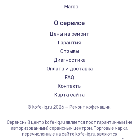
Ремонт кофемашин Tefal
Marco
Ремонт кофемашин Kyvol
Ascaso
О сервисе
Ремонт кофемашин RED solution
Jura
Ремонт кофемашин Bravilor Bonamat
Olympia
Цены на ремонт
Ремонт кофемашин Vard
Saeco
Гарантия
Ремонт кофемашин Tuvio
La Cimbali
Отзывы
Ремонт кофемашин Carrera
WMF
Диагностика
Ремонт кофемашин Supra
Yamaguchi
Оплата и доставка
Nivona
FAQ
Astoria
Контакты
JVC
Карта сайта
Ariston
© kofe-iq.ru
2026
— Ремонт кофемашин.
Grundig
ROCKET MOZZAFIATO
Сервисный центр kofe-iq.ru является пост гарантийным (не
Vivitek
авторизованным) сервисным центром. Торговые марки,
перечисленные на сайте kofe-iq.ru, являются
Thomson