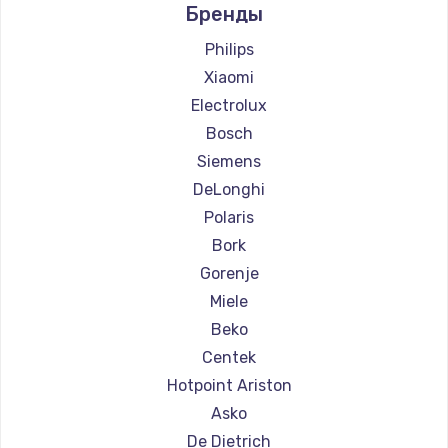
Бренды
Ремонт кофемашин Jura
Ремонт кофемашин Olympia
Philips
Ремонт кофемашин Saeco
Xiaomi
Ремонт кофемашин La Cimbali
Electrolux
Ремонт кофемашин WMF
Bosch
Ремонт кофемашин Yamaguchi
Siemens
Ремонт кофемашин Nivona
DeLonghi
Ремонт кофемашин Astoria
Polaris
Ремонт кофемашин JVC
Bork
Ремонт кофемашин Ariston
Gorenje
Ремонт кофемашин Grundig
Miele
Ремонт кофемашин ROCKET MOZZAFIATO
Beko
Ремонт кофемашин Vivitek
Centek
Ремонт кофемашин Thomson
Hotpoint Ariston
Ремонт кофемашин Hisense
Asko
Ремонт кофемашин DELTA
De Dietrich