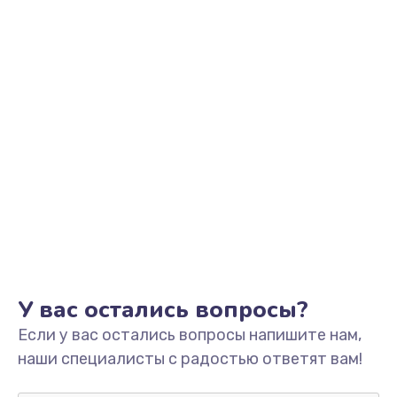
Ремонт платы управления
3500 руб.
Заказать
Перепрошивка
3650 руб.
Заказать
Замена жерновов
2500 руб.
Заказать
Ремонт дренажного клапана
У вас остались вопросы?
2300 руб.
Если у вас остались вопросы напишите нам,
Заказать
наши специалисты с радостью ответят вам!
Полный ремонт заварочного блока