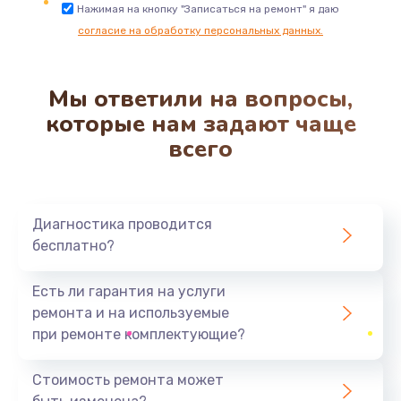
Замена трубок гидравлики
Нажимая на кнопку "Записаться на ремонт" я даю
согласие на обработку персональных данных.
850 руб.
Заказать
Мы ответили на вопросы,
Ремонт клапана термоблока
которые нам задают чаще
800 руб.
всего
Заказать
Замена двигателя кофемолки
Диагностика проводится
1500 руб.
бесплатно?
Заказать
Есть ли гарантия на услуги
Замена прокладок
ремонта и на используемые
1250 руб.
при ремонте комплектующие?
Заказать
Стоимость ремонта может