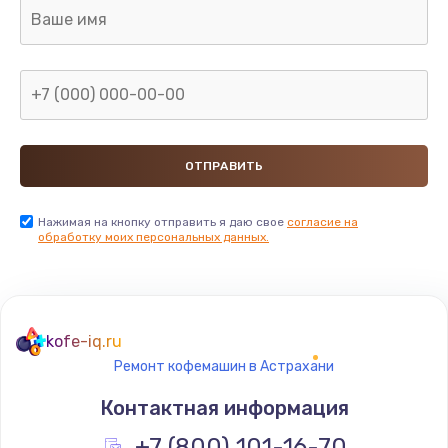
2850 руб.
Заказать
Ремонт электромагнитного клапана
2050 руб.
Заказать
Ремонт дренажа
Нажимая на кнопку отправить я даю свое
согласие на
обработку моих персональных данных.
2400 руб.
Заказать
Чистка дренажа
kofe-iq.ru
1500 руб.
Ремонт кофемашин в Астрахани
Заказать
Контактная информация
Ремонт электронного узла
+7 (800) 101-16-70