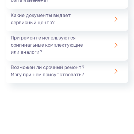
быть изменена?
Замена мультиклапана
3000 руб.
Какие документы выдает
Заказать
сервисный центр?
Ремонт двигателя кофемолки
При ремонте используются
1000 руб.
оригинальные комплектующие
или аналоги?
Заказать
Возможен ли срочный ремонт?
Ремонт помпы
Могу при нем присутствовать?
2650 руб.
Заказать
Замена уплотнителя
750 руб.
Заказать