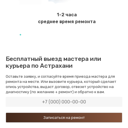
Замена уплотнителей гидравлики
1950 руб.
1-2 часа
Заказать
среднее время ремонта
Замена дренажа
2500 руб.
Заказать
Бесплатный выезд мастера или
курьера по Астрахани
Ремонт ТЭНа
2500 руб.
Оставьте заявку, и согласуйте время приезда мастера для
ремонта на месте. Или вызовите курьера, который сделает
Заказать
опись устройства, выдаст договор, отвезет устройство на
диагностику (по желанию + ремонт) и обратно к вам.
Ремонт блока помола
2950 руб.
Заказать