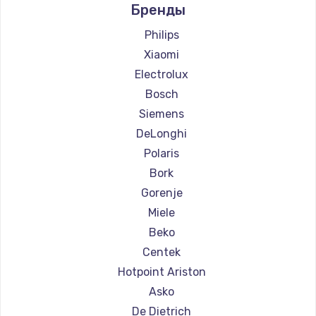
Бренды
Ремонт кофемашин Jura
Ремонт кофемашин Olympia
Philips
Ремонт кофемашин Saeco
Xiaomi
Ремонт кофемашин La Cimbali
Electrolux
Ремонт кофемашин WMF
Bosch
Ремонт кофемашин Yamaguchi
Siemens
Ремонт кофемашин Nivona
DeLonghi
Ремонт кофемашин Astoria
Polaris
Ремонт кофемашин JVC
Bork
Ремонт кофемашин Ariston
Gorenje
Ремонт кофемашин Grundig
Miele
Ремонт кофемашин ROCKET MOZZAFIATO
Beko
Ремонт кофемашин Vivitek
Centek
Ремонт кофемашин Thomson
Hotpoint Ariston
Ремонт кофемашин Hisense
Asko
Ремонт кофемашин DELTA
De Dietrich