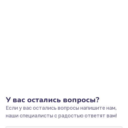
Ремонт платы управления
3500 руб.
Заказать
Перепрошивка
3650 руб.
Заказать
Замена жерновов
2500 руб.
Заказать
Ремонт дренажного клапана
У вас остались вопросы?
2300 руб.
Если у вас остались вопросы напишите нам,
Заказать
наши специалисты с радостью ответят вам!
Полный ремонт заварочного блока