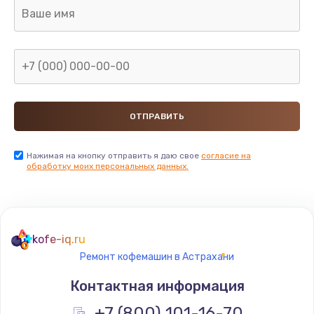
2850 руб.
Заказать
Ремонт электромагнитного клапана
2050 руб.
Заказать
Ремонт дренажа
Нажимая на кнопку отправить я даю свое
согласие на
обработку моих персональных данных.
2400 руб.
Заказать
Чистка дренажа
kofe-iq.ru
1500 руб.
Ремонт кофемашин в Астрахани
Заказать
Контактная информация
Ремонт электронного узла
+7 (800) 101-16-70