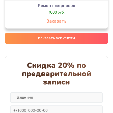
Ремонт жерновов
1000 руб.
Заказать
Замена колец
ПОКАЗАТЬ ВСЕ УСЛУГИ
1250 руб.
Заказать
Замена скобок
Скидка 20% по
1250 руб.
предварительной
Заказать
записи
Замена пластмассовых элементов корпуса
1250 руб.
Заказать