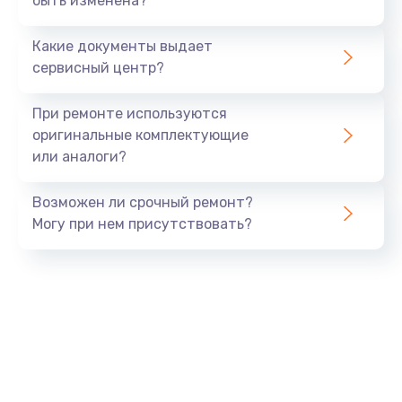
быть изменена?
Замена мультиклапана
3000 руб.
Какие документы выдает
Заказать
сервисный центр?
Ремонт двигателя кофемолки
При ремонте используются
1000 руб.
оригинальные комплектующие
или аналоги?
Заказать
Возможен ли срочный ремонт?
Ремонт помпы
Могу при нем присутствовать?
2650 руб.
Заказать
Замена уплотнителя
750 руб.
Заказать