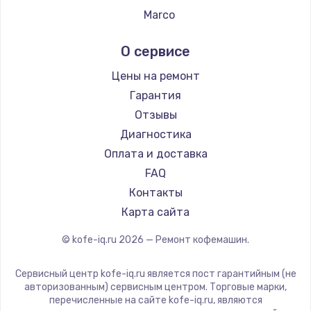
Ремонт кофемашин Tefal
Marco
Ремонт кофемашин Kyvol
Ascaso
О сервисе
Ремонт кофемашин RED solution
Jura
Ремонт кофемашин Bravilor Bonamat
Olympia
Цены на ремонт
Ремонт кофемашин Vard
Saeco
Гарантия
Ремонт кофемашин Tuvio
La Cimbali
Отзывы
Ремонт кофемашин Carrera
WMF
Диагностика
Ремонт кофемашин Supra
Yamaguchi
Оплата и доставка
Nivona
FAQ
Astoria
Контакты
JVC
Карта сайта
Ariston
© kofe-iq.ru
2026
— Ремонт кофемашин.
Grundig
ROCKET MOZZAFIATO
Сервисный центр kofe-iq.ru является пост гарантийным (не
Vivitek
авторизованным) сервисным центром. Торговые марки,
перечисленные на сайте kofe-iq.ru, являются
Thomson