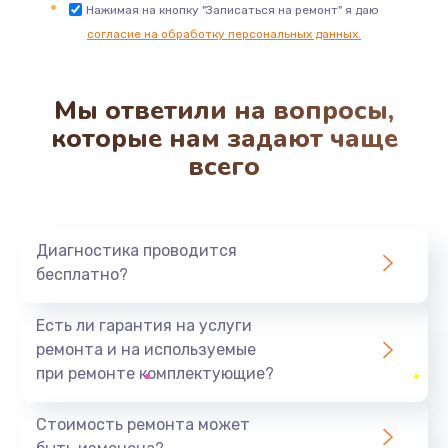
Замена трубок гидравлики
Нажимая на кнопку "Записаться на ремонт" я даю
согласие на обработку персональных данных.
850 руб.
Заказать
Мы ответили на вопросы,
Ремонт клапана термоблока
которые нам задают чаще
800 руб.
всего
Заказать
Замена двигателя кофемолки
Диагностика проводится
1500 руб.
бесплатно?
Заказать
Есть ли гарантия на услуги
Замена прокладок
ремонта и на используемые
1250 руб.
при ремонте комплектующие?
Заказать
Стоимость ремонта может