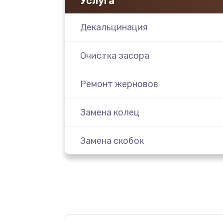
Услуга
Декальцинация
Очистка засора
Ремонт жерновов
Замена колец
Замена скобок
Замена пластмассовых элемент
корпуса
Замена панелей