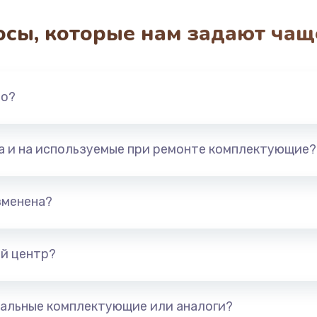
осы, которые нам задают чащ
3650 руб.
Заказ
2500 руб.
Заказ
но?
2300 руб.
Заказ
та и на используемые при ремонте комплектующие?
ока
2850 руб.
Заказ
ана
2050 руб.
Заказ
зменена?
2400 руб.
Заказ
й центр?
1500 руб.
Заказ
альные комплектующие или аналоги?