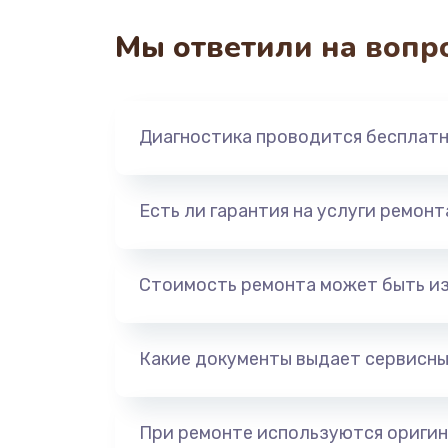
Мы ответили на вопр
Перепрошивка
Замена жерновов
Диагностика проводится бесплат
Ремонт дренажного клапана
Есть ли гарантия на услуги ремон
Полный ремонт заварочного бл
Ремонт электромагнитного клап
Стоимость ремонта может быть и
Ремонт дренажа
Какие документы выдает сервисны
Чистка дренажа
При ремонте используются оригин
Ремонт электронного узла