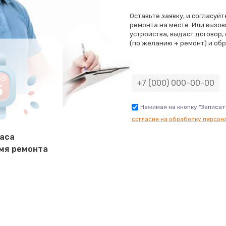
Оставьте заявку, и согласуй
800 руб.
Заказ
ремонта на месте. Или вызов
устройства, выдаст договор,
(по желанию + ремонт) и обр
1500 руб.
Заказ
1250 руб.
Заказ
3000 руб.
Заказ
Нажимая на кнопку "Записат
согласие на обработку персон
1000 руб.
Заказ
часа
мя ремонта
2650 руб.
Заказ
750 руб.
Заказ
3500 руб.
Заказ