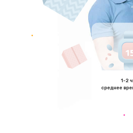
Ремонт клапана термоблока
Замена двигателя кофемолки
Замена прокладок
Замена мультиклапана
Ремонт двигателя кофемолки
1-2 
среднее вре
Ремонт помпы
Замена уплотнителя
Ремонт платы управления