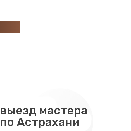
ать
ать
ать
ать
ать
ать
выезд мастера
ать
 по Астрахани
ать