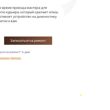
те время приезда мастера для
ать
ите курьера, который сделает опись
 отвезет устройство на диагностику
атно к вам.
ать
ать
ать
ься на ремонт" я даю
альных данных.
ать
ать
ать
ать