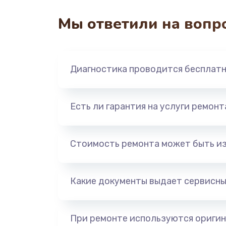
Мы ответили на вопр
Перепрошивка
Замена жерновов
Диагностика проводится бесплат
Ремонт дренажного клапана
Есть ли гарантия на услуги ремон
Полный ремонт заварочного бл
Ремонт электромагнитного клап
Стоимость ремонта может быть и
Ремонт дренажа
Какие документы выдает сервисны
Чистка дренажа
При ремонте используются оригин
Ремонт электронного узла