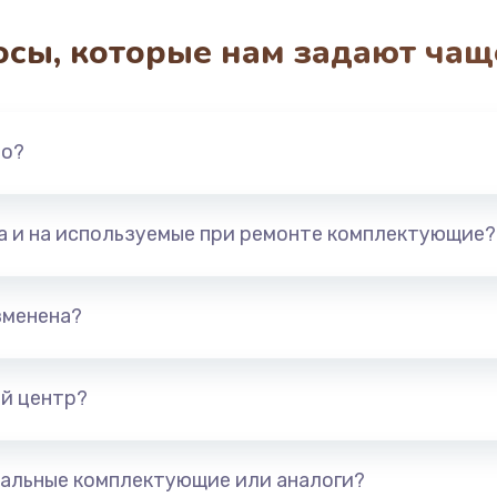
осы, которые нам задают чащ
3650 руб.
Заказ
2500 руб.
Заказ
но?
2300 руб.
Заказ
та и на используемые при ремонте комплектующие?
ока
2850 руб.
Заказ
ана
2050 руб.
Заказ
зменена?
2400 руб.
Заказ
й центр?
1500 руб.
Заказ
альные комплектующие или аналоги?