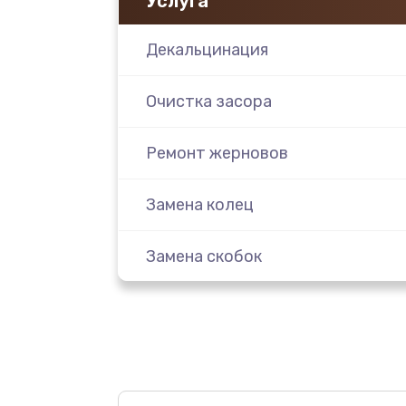
Услуга
Декальцинация
Очистка засора
Ремонт жерновов
Замена колец
Замена скобок
Замена пластмассовых элемент
корпуса
Замена панелей