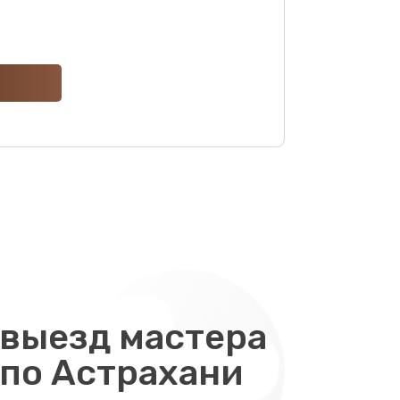
ать
ать
ать
ать
ать
ать
выезд мастера
ать
 по Астрахани
ать