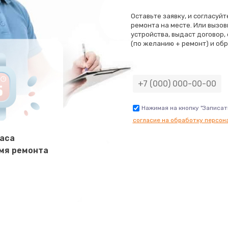
Оставьте заявку, и согласуй
800 руб.
Заказ
ремонта на месте. Или вызов
устройства, выдаст договор,
(по желанию + ремонт) и обр
1500 руб.
Заказ
1250 руб.
Заказ
3000 руб.
Заказ
Нажимая на кнопку "Записат
согласие на обработку персон
1000 руб.
Заказ
часа
мя ремонта
2650 руб.
Заказ
750 руб.
Заказ
3500 руб.
Заказ