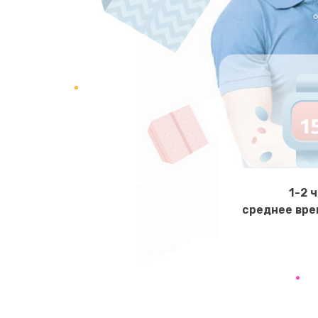
Ремонт клапана термоблока
Замена двигателя кофемолки
Замена прокладок
Замена мультиклапана
Ремонт двигателя кофемолки
1-2 
среднее вре
Ремонт помпы
Замена уплотнителя
Ремонт платы управления