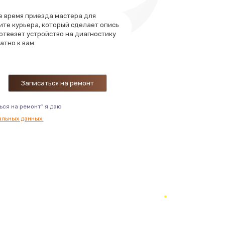
те время приезда мастера для
ать
ите курьера, который сделает опись
 отвезет устройство на диагностику
атно к вам.
ать
ать
ать
ься на ремонт" я даю
альных данных.
ать
ать
ать
ать