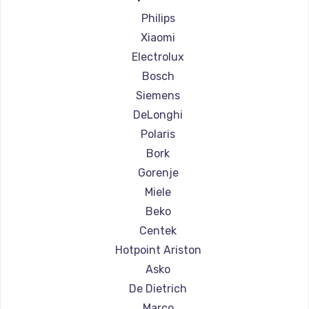
Ремонт кофемашин Olympia
Philips
Ремонт кофемашин Saeco
Xiaomi
Ремонт кофемашин La Cimbali
Electrolux
Ремонт кофемашин WMF
Bosch
Ремонт кофемашин Yamaguchi
Siemens
Ремонт кофемашин Nivona
DeLonghi
Ремонт кофемашин Astoria
Polaris
Ремонт кофемашин JVC
Bork
Ремонт кофемашин Ariston
Gorenje
Ремонт кофемашин Grundig
Miele
Ремонт кофемашин ROCKET MOZZAFIATO
Beko
Ремонт кофемашин Vivitek
Centek
Ремонт кофемашин Thomson
Hotpoint Ariston
Ремонт кофемашин Hisense
Asko
Ремонт кофемашин DELTA
De Dietrich
Ремонт кофемашин Tefal
Marco