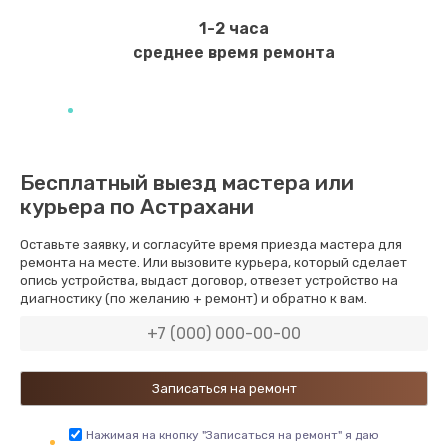
1950 руб.
1-2 часа
Заказать
среднее время ремонта
Замена дренажа
2500 руб.
Заказать
Бесплатный выезд мастера или
курьера по Астрахани
Ремонт ТЭНа
2500 руб.
Оставьте заявку, и согласуйте время приезда мастера для
ремонта на месте. Или вызовите курьера, который сделает
Заказать
опись устройства, выдаст договор, отвезет устройство на
диагностику (по желанию + ремонт) и обратно к вам.
Ремонт блока помола
2950 руб.
Заказать
Замена трубок гидравлики
Нажимая на кнопку "Записаться на ремонт" я даю