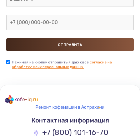
2850 руб.
Заказать
Ремонт электромагнитного клапана
2050 руб.
Заказать
Ремонт дренажа
Нажимая на кнопку отправить я даю свое
согласие на
обработку моих персональных данных.
2400 руб.
Заказать
Чистка дренажа
kofe-iq.ru
1500 руб.
Ремонт кофемашин в Астрахани
Заказать
Контактная информация
Ремонт электронного узла
+7 (800) 101-16-70
3650 руб.