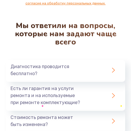
согласие на обработку персональных данных.
850 руб.
Заказать
Мы ответили на вопросы,
Ремонт клапана термоблока
которые нам задают чаще
800 руб.
всего
Заказать
Замена двигателя кофемолки
Диагностика проводится
1500 руб.
бесплатно?
Заказать
Есть ли гарантия на услуги
Замена прокладок
ремонта и на используемые
1250 руб.
при ремонте комплектующие?
Заказать
Стоимость ремонта может
быть изменена?
Замена мультиклапана