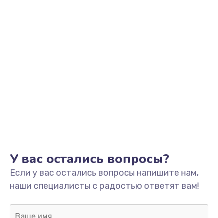
3500 руб.
Заказать
Перепрошивка
3650 руб.
Заказать
Замена жерновов
2500 руб.
Заказать
Ремонт дренажного клапана
У вас остались вопросы?
2300 руб.
Если у вас остались вопросы напишите нам,
Заказать
наши специалисты с радостью ответят вам!
Полный ремонт заварочного блока