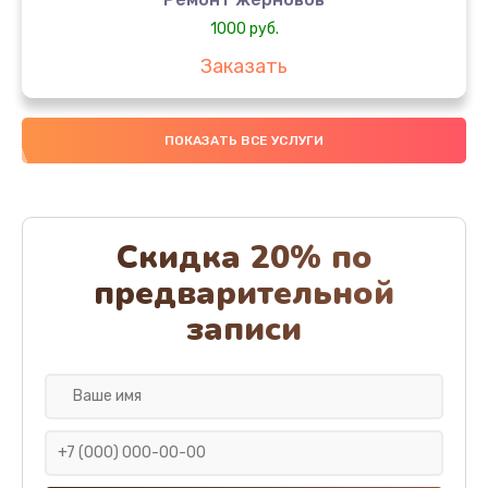
1000 руб.
Заказать
Замена колец
ПОКАЗАТЬ ВСЕ УСЛУГИ
1250 руб.
Заказать
Замена скобок
Скидка 20% по
1250 руб.
предварительной
Заказать
записи
Замена пластмассовых элементов корпуса
1250 руб.
Заказать
Замена панелей