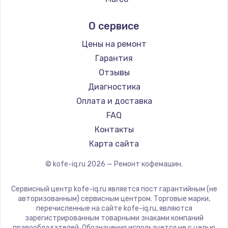
Ремонт кофемашин Kyvol
Ascaso
О сервисе
Ремонт кофемашин RED solution
Jura
Ремонт кофемашин Bravilor Bonamat
Olympia
Цены на ремонт
Ремонт кофемашин Vard
Saeco
Гарантия
Ремонт кофемашин Tuvio
La Cimbali
Отзывы
Ремонт кофемашин Carrera
WMF
Диагностика
Ремонт кофемашин Supra
Yamaguchi
Оплата и доставка
Nivona
FAQ
Astoria
Контакты
JVC
Карта сайта
Ariston
© kofe-iq.ru
2026
— Ремонт кофемашин.
Grundig
ROCKET MOZZAFIATO
Сервисный центр kofe-iq.ru является пост гарантийным (не
Vivitek
авторизованным) сервисным центром. Торговые марки,
перечисленные на сайте kofe-iq.ru, являются
Thomson
зарегистрированным товарными знаками компаний
Hisense
правообладателей. Обозначения используется не с целью