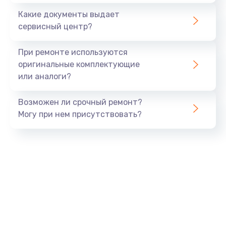
3000 руб.
Какие документы выдает
Заказать
сервисный центр?
Ремонт двигателя кофемолки
При ремонте используются
1000 руб.
оригинальные комплектующие
или аналоги?
Заказать
Возможен ли срочный ремонт?
Ремонт помпы
Могу при нем присутствовать?
2650 руб.
Заказать
Замена уплотнителя
750 руб.
Заказать
Ремонт платы управления