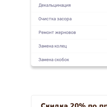
Декальцинация
Очистка засора
Ремонт жерновов
Замена колец
Замена скобок
Замена пластмассовых элемент
корпуса
Замена панелей
Скидка 20% по п
Ремонт термостата