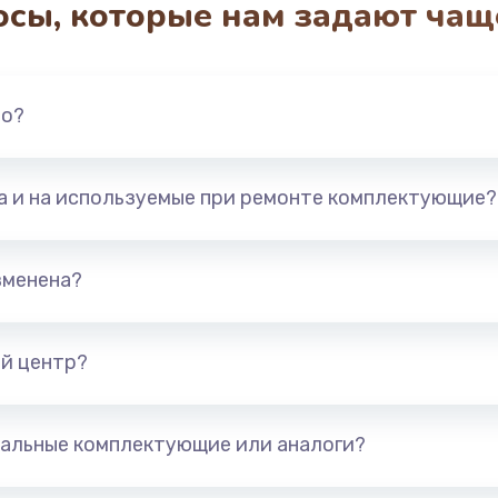
осы, которые нам задают чащ
3650 руб.
Заказ
2500 руб.
Заказ
но?
2300 руб.
Заказ
та и на используемые при ремонте комплектующие?
ока
2850 руб.
Заказ
ана
2050 руб.
Заказ
зменена?
2400 руб.
Заказ
й центр?
1500 руб.
Заказ
альные комплектующие или аналоги?
3650 руб.
Заказ