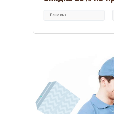
Замена клапана термоблока
Ремонт датчика воды
Замена уплотнителей гидравли
Замена дренажа
Ремонт ТЭНа
Ремонт блока помола
Замена трубок гидравлики