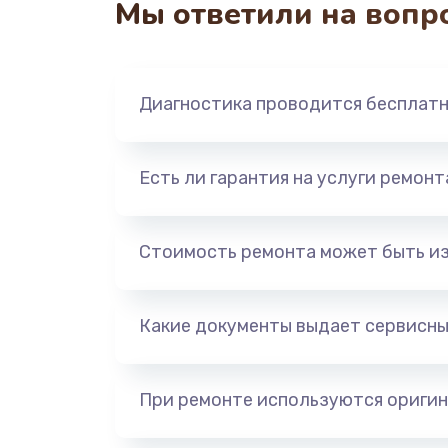
Мы ответили на вопр
Перепрошивка
Замена жерновов
Диагностика проводится бесплат
Ремонт дренажного клапана
Есть ли гарантия на услуги ремон
Полный ремонт заварочного бл
Ремонт электромагнитного клап
Стоимость ремонта может быть и
Ремонт дренажа
Какие документы выдает сервисны
Чистка дренажа
При ремонте используются оригин
Ремонт электронного узла