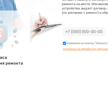
800 руб.
Заказ
ремонта на месте. Или вызов
устройства, выдаст договор,
(по желанию + ремонт) и обр
1500 руб.
Заказ
1250 руб.
Заказ
3000 руб.
Заказ
Нажимая на кнопку "Записат
согласие на обработку персон
1000 руб.
Заказ
часа
мя ремонта
2650 руб.
Заказ
750 руб.
Заказ
3500 руб.
Заказ