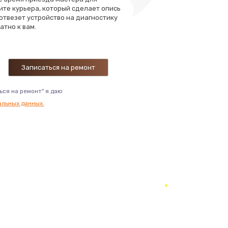
ать
ите курьера, который сделает опись
 отвезет устройство на диагностику
атно к вам.
ать
ать
ать
ься на ремонт" я даю
альных данных.
ать
ать
ать
ать