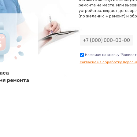
800 руб.
Заказ
ремонта на месте. Или вызов
устройства, выдаст договор,
(по желанию + ремонт) и обр
1500 руб.
Заказ
1250 руб.
Заказ
3000 руб.
Заказ
Нажимая на кнопку "Записат
согласие на обработку персон
1000 руб.
Заказ
часа
мя ремонта
2650 руб.
Заказ
750 руб.
Заказ
3500 руб.
Заказ