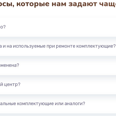
осы, которые нам задают чащ
3650 руб.
Заказ
2500 руб.
Заказ
но?
2300 руб.
Заказ
та и на используемые при ремонте комплектующие?
ока
2850 руб.
Заказ
ана
2050 руб.
Заказ
зменена?
2400 руб.
Заказ
й центр?
1500 руб.
Заказ
альные комплектующие или аналоги?
3650 руб.
Заказ