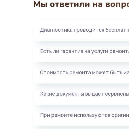
Мы ответили на вопр
Перепрошивка
Замена жерновов
Диагностика проводится бесплат
Ремонт дренажного клапана
Есть ли гарантия на услуги ремон
Полный ремонт заварочного бл
Ремонт электромагнитного клап
Стоимость ремонта может быть и
Ремонт дренажа
Какие документы выдает сервисны
Чистка дренажа
При ремонте используются оригин
Ремонт электронного узла