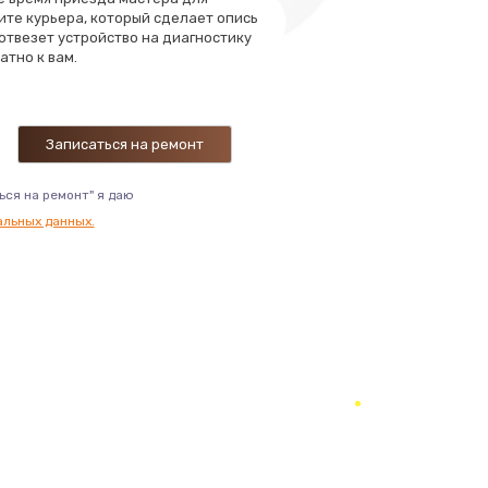
ать
ите курьера, который сделает опись
 отвезет устройство на диагностику
атно к вам.
ать
ать
ать
ься на ремонт" я даю
альных данных.
ать
ать
ать
ать