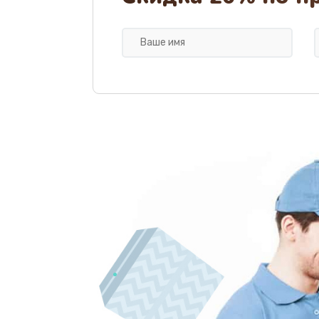
Замена клапана термоблока
Ремонт датчика воды
Замена уплотнителей гидравли
Замена дренажа
Ремонт ТЭНа
Ремонт блока помола
Замена трубок гидравлики