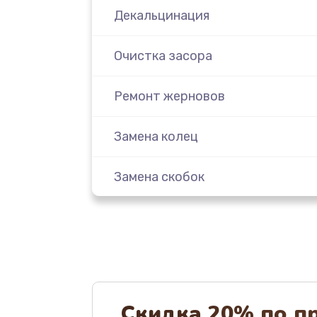
Декальцинация
Очистка засора
Ремонт жерновов
Замена колец
Замена скобок
Замена пластмассовых элемент
корпуса
Замена панелей
Скидка 20% по п
Ремонт термостата