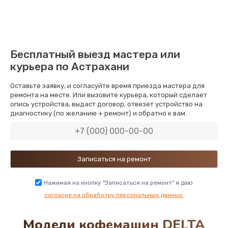
900 руб.
Заказать
Замена патрубков
Бесплатный выезд мастера или
600 руб.
курьера по Астрахани
Заказать
Оставьте заявку, и согласуйте время приезда мастера для
ремонта на месте. Или вызовите курьера, который сделает
Замена или ремонт насоса
опись устройства, выдаст договор, отвезет устройство на
диагностику (по желанию + ремонт) и обратно к вам.
1600 руб.
Заказать
Замена сетевого шнура
1000 руб.
Нажимая на кнопку "Записаться на ремонт" я даю
Заказать
согласие на обработку персональных данных.
Модели кофемашин DELTA
Замена или ремонт модуля управления