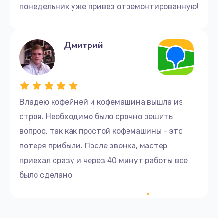
понедельник уже привез отремонтированную!
450 руб.
Заказать
Дмитрий
Замена прокладок
600 руб.
Заказать
Владею кофейней и кофемашина вышла из
Ремонт кофемолки
строя. Необходимо было срочно решить
1145 руб.
вопрос, так как простой кофемашины - это
Заказать
потеря прибыли. После звонка, мастер
приехал сразу и через 40 минут работы все
Замена уплотнительных колец
было сделано.
1200 руб.
Заказать