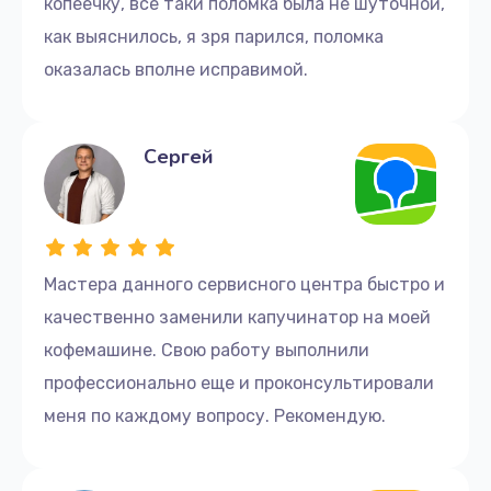
копеечку, все таки поломка была не шуточной,
Заказать
как выяснилось, я зря парился, поломка
оказалась вполне исправимой.
Ремонт гидросистемы
960 руб.
Заказать
Сергей
Ремонт насоса
890 руб.
Заказать
Мастера данного сервисного центра быстро и
качественно заменили капучинатор на моей
Чистка системы подачи воды
кофемашине. Свою работу выполнили
800 руб.
профессионально еще и проконсультировали
Заказать
меня по каждому вопросу. Рекомендую.
Ремонт заварного механизма
300 руб.