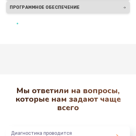
Ремонт мультиклапана
ПРОГРАММНОЕ ОБЕСПЕЧЕНИЕ
650 руб.
Заказать
Ремонт микровыключателя
770 руб.
Развернуть
Заказать
Ремонт дренажного клапана
650 руб.
Мы ответили на вопросы,
Заказать
которые нам задают чаще
всего
Ремонт дренажа
865 руб.
Заказать
Диагностика проводится