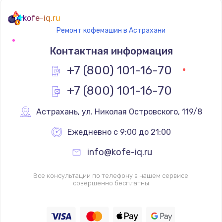
kofe-iq.ru
Замена пароблока
Ремонт кофемашин в Астрахани
605 руб.
Контактная информация
Заказать
+7 (800) 101-16-70
Замена бойлера
+7 (800) 101-16-70
745 руб.
Астрахань
,
 ул. Николая Островского, 119/8
Заказать
Ежедневно с 9:00 до 21:00
Замена блока управления
info@kofe-iq.ru
1500 руб.
Заказать
Все консультации по телефону в нашем сервисе
совершенно бесплатны
Замена трансформатора
1000 руб.