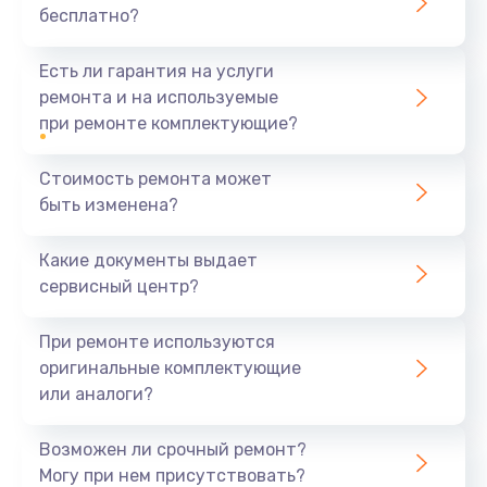
бесплатно?
Замена щёток электродвигателя
1500 руб.
Есть ли гарантия на услуги
ремонта и на используемые
Заказать
при ремонте комплектующие?
Замена / чистка счетчика воды
Стоимость ремонта может
1140 руб.
быть изменена?
Заказать
Какие документы выдает
сервисный центр?
Замена трубок
480 руб.
При ремонте используются
Заказать
оригинальные комплектующие
или аналоги?
Замена скобок и колец, уплотнителей
280 руб.
Возможен ли срочный ремонт?
Могу при нем присутствовать?