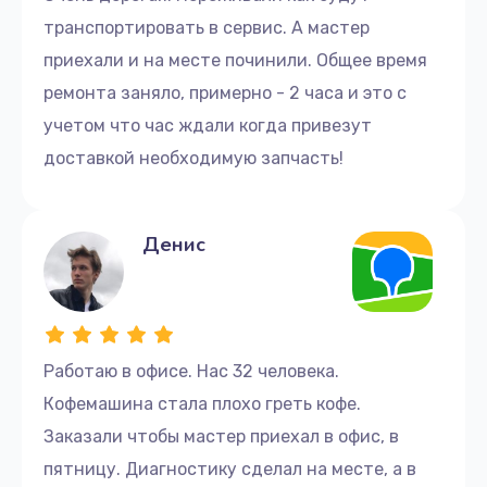
400 руб.
транспортировать в сервис. А мастер
Заказать
приехали и на месте починили. Общее время
ремонта заняло, примерно - 2 часа и это с
Комплексная чистка
учетом что час ждали когда привезут
350 руб.
доставкой необходимую запчасть!
Заказать
Декальцинация
Денис
475 руб.
Заказать
Ремонт двигателя кофемолки
Работаю в офисе. Нас 32 человека.
785 руб.
Кофемашина стала плохо греть кофе.
Заказать
Заказали чтобы мастер приехал в офис, в
пятницу. Диагностику сделал на месте, а в
Ремонт жерновов кофемолки