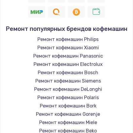
Заказать
Замена двигателя
1500 руб.
Ремонт популярных брендов кофемашин
Заказать
Ремонт кофемашин Philips
Ремонт кофемашин Xiaomi
Ремонт силовой платы
Ремонт кофемашин Panasonic
1500 руб.
Ремонт кофемашин Electrolux
Заказать
Ремонт кофемашин Bosch
Ремонт кофемашин Siemens
Замена клапана дренажа
Ремонт кофемашин DeLonghi
1500 руб.
Ремонт кофемашин Polaris
Ремонт кофемашин Bork
Заказать
Ремонт кофемашин Gorenje
Ремонт термоблока/пароблока
Ремонт кофемашин Miele
Ремонт кофемашин Beko
400 руб.