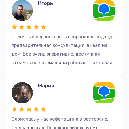
Игорь
Заказать
Ремонт материнской платы
500 руб.
Отличный сервис, очень понравился подход,
Заказать
предварительная консультация, выезд на
дом. Все очень оперативно, доступная
Ремонт помпы кофемашины DELTA
стоимость, кофемашина работает как новая.
725 руб.
Заказать
Мария
Ремонт счетчика воды
300 руб.
Заказать
Сломалась у нас кофемашина в ресторане.
Ремонт крана пара
Очень дорогая. Переживали как будут