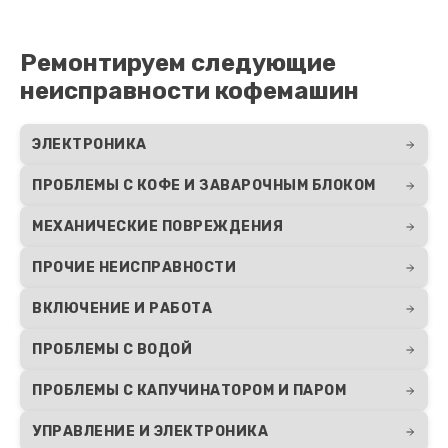
Ремонт электромагнитного клапана
1155 руб.
Ремонтируем следующие
Заказать
неисправности кофемашин
Ремонт ЦЗУ кофемашины DELTA
ЭЛЕКТРОНИКА
1025 руб.
Заказать
ПРОБЛЕМЫ С КОФЕ И ЗАВАРОЧНЫМ БЛОКОМ
МЕХАНИЧЕСКИЕ ПОВРЕЖДЕНИЯ
Ремонт термодатчика
1015 руб.
ПРОЧИЕ НЕИСПРАВНОСТИ
Заказать
ВКЛЮЧЕНИЕ И РАБОТА
Ремонт системной платы
ПРОБЛЕМЫ С ВОДОЙ
925 руб.
ПРОБЛЕМЫ С КАПУЧИНАТОРОМ И ПАРОМ
Заказать
УПРАВЛЕНИЕ И ЭЛЕКТРОНИКА