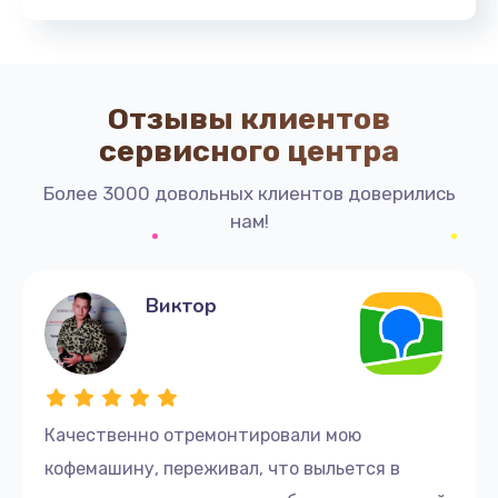
Заказать
Замена прокладок, хомутов
270 руб.
Отзывы клиентов
Заказать
сервисного центра
Замена или ремонт термоблока
Более 3000 довольных клиентов доверились
1000 руб.
нам!
Заказать
Виктор
Замена термостата
700 руб.
Заказать
Качественно отремонтировали мою
Замена датчиков
кофемашину, переживал, что выльется в
800 руб.