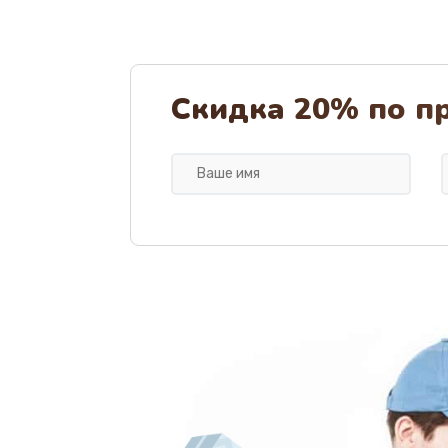
Ремонт микровыключателей
Ремонт капучинатора
Скидка 20% по п
Ремонт заварного блока
Замена датчика воды
Ремонт электромагнитного клап
Замена бака воды
Замена клапана пара
Замена фильтра