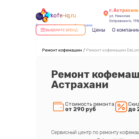
г. Астрахань
kofe-iq.ru
ул. Николая
Островского, 119
Ремонт кофемашин в Астрахани
Цены
О компани
ВЫБЕРИТЕ БРЕНД
Ремонт кофемашин
/
Ремонт кофемашин DeLong
Ремонт кофемаш
Астрахани
Стоимость ремонта
Ски
от 290 руб
до 
Сервисный центр по ремонту кофемаш