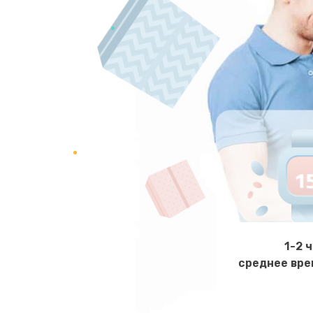
Ремонт системной платы
Ремонт ЦЗУ кофемашины DeLong
Замена термодатчика
Замена бойлера
Замена датчиков
Замена прокладок
1-2 
среднее вре
Замена трубок
Чистка дренажа