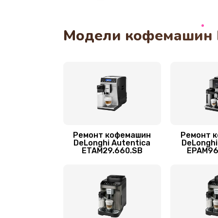
Декальцинация
Модели кофемашин 
Замена щёток электродвигател
Замена двигателя кофемолки
Замена пароблока
Ремонт кофемолки
Ремонт кофемашин
Ремонт 
DeLonghi Autentica
DeLonghi
ETAM29.660.SB
EPAM96
Ремонт насоса
Замена модуля управления
Чистка системы подачи кофе