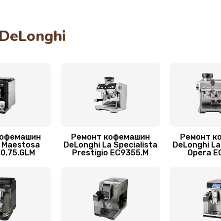
20 мин
1 год
DeLonghi
я
50 мин
2 года
60 мин
1 год
60 мин
3 года
30 мин
3 года
кофемашин
Ремонт кофемашин
Ремонт к
 Maestosa
DeLonghi La Specialista
DeLonghi La
0.75.GLM
Prestigio EC9355.M
Opera E
60 мин
3 года
60 мин
3 года
30 мин
1 год