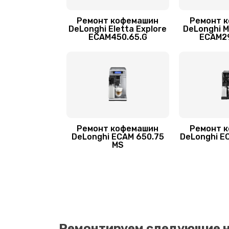
Ремонт кофемашин
Ремонт 
Чистка от кофейных масел
DeLonghi Eletta Explore
DeLonghi M
ECAM450.65.G
ECAM29
Замена жерновов
Комплексная профилактика
Замена двигателя
Ремонт кофемашин
Ремонт 
DeLonghi ECAM 650.75
DeLonghi E
MS
Ремонтируем следующие 