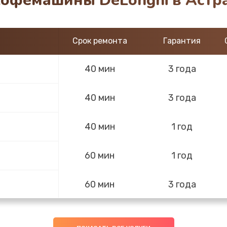
кофемашины DeLonghi в Астр
Срок ремонта
Гарантия
40 мин
3 года
40 мин
3 года
40 мин
1 год
60 мин
1 год
60 мин
3 года
ghi
60 мин
1 год