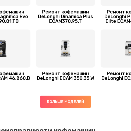
кофемашин
Ремонт кофемашин
Ремонт к
20 мин
2 года
agnifica Evo
DeLonghi Dinamica Plus
DeLonghi 
0.81.TB
ECAM370.95.T
Elite ECA
50 мин
2 года
30 мин
3 года
60 мин
1 год
кофемашин
Ремонт кофемашин
Ремонт к
CAM 46.860.B
DeLonghi ECAM 350.35.W
DeLonghi EC
БОЛЬШЕ МОДЕЛЕЙ
неисправности кофемашин