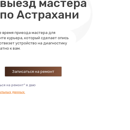
выезд мастера
850 руб.
 по Астрахани
Заказать
980 руб.
Заказать
те время приезда мастера для
ите курьера, который сделает опись
580 руб.
 отвезет устройство на диагностику
Заказать
атно к вам.
570 руб.
Заказать
290 руб.
Заказать
ься на ремонт" я даю
альных данных.
290 руб.
Заказать
300 руб.
Заказать
400 руб.
Заказать