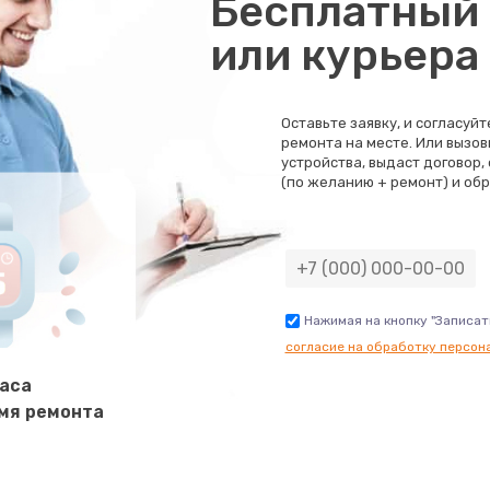
Бесплатный 
60 мин
2 года
или курьера
hi
30 мин
2 года
Оставьте заявку, и согласуй
ремонта на месте. Или вызов
50 мин
3 года
устройства, выдаст договор,
(по желанию + ремонт) и обр
40 мин
1 год
60 мин
1 год
Нажимая на кнопку "Записат
согласие на обработку персон
60 мин
2 года
часа
мя ремонта
60 мин
1 год
20 мин
3 года