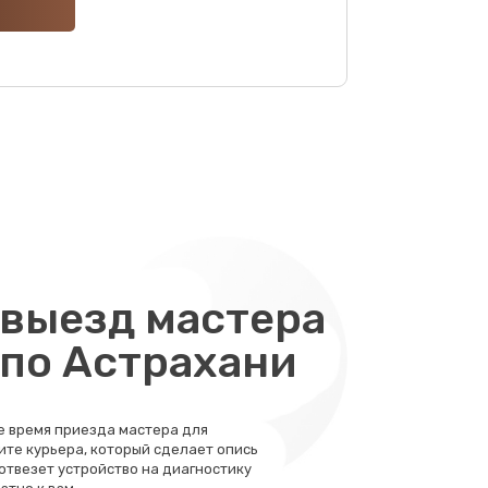
1000 руб.
Заказать
1000 руб.
Заказать
1000 руб.
Заказать
1000 руб.
Заказать
800 руб.
Заказать
выезд мастера
1000 руб.
Заказать
 по Астрахани
800 руб.
Заказать
те время приезда мастера для
ите курьера, который сделает опись
990 руб.
Заказать
 отвезет устройство на диагностику