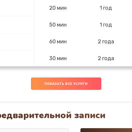
20 мин
1 год
50 мин
1 год
60 мин
2 года
30 мин
2 года
бок и
40 мин
3 года
ПОКАЗАТЬ ВСЕ УСЛУГИ
60 мин
3 года
редварительной записи
30 мин
2 года