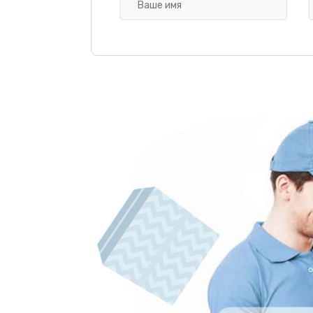
Замена гидросистемы
Замена жерновов
Ремонт гидросистемы
Ремонт капучинатора
Замена/Чистка трубок
Замена счетчика воды
Замена ТЭНа кофемашины Beko
Ремонт ЦЗУ (центральное завар
устройство)