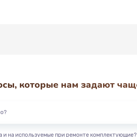
Развернуть
осы, которые нам задают чащ
но?
та и на используемые при ремонте комплектующие?