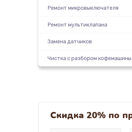
Ремонт микровыключателя
Ремонт мультиклапана
Замена датчиков
Чистка с разбором кофемашины
Замена прокладок, хомутов, ско
колец
Чистка от кофейных масел
Скидка 20% по п
Замена бойлера